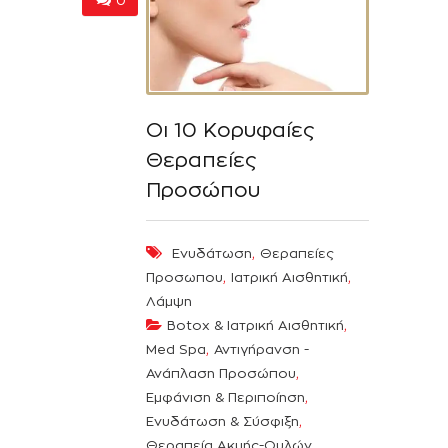
0
Οι 10 Κορυφαίες
Θεραπείες
Προσώπου
,
Ενυδάτωση
Θεραπείες
,
,
Προσωπου
Ιατρική Αισθητική
Λάμψη
,
Botox & Ιατρική Αισθητική
,
Med Spa
Αντιγήρανση -
,
Ανάπλαση Προσώπου
,
Εμφάνιση & Περιποίηση
,
Ενυδάτωση & Σύσφιξη
,
Θεραπεία Ακμής-Ουλών