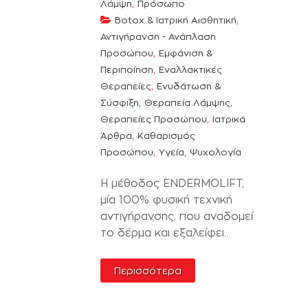
,
Λάμψη
Πρόσωπο
,
Botox & Ιατρική Αισθητική
Αντιγήρανση - Ανάπλαση
,
Προσώπου
Εμφάνιση &
,
Περιποίηση
Εναλλακτικές
,
Θεραπείες
Ενυδάτωση &
,
,
Σύσφιξη
Θεραπεία Λάμψης
,
Θεραπείες Προσώπου
Ιατρικά
,
Άρθρα
Καθαρισμός
,
,
Προσώπου
Υγεία
Ψυχολογία
Η μέθοδος ENDERMOLIFT,
μία 100% φυσική τεχνική
αντιγήρανσης, που αναδομεί
το δέρμα και εξαλείφει...
Περισσότερα