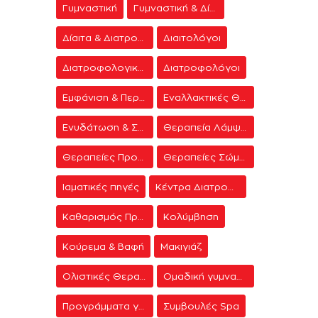
Γυμναστική
Γυμναστική & Δίαιτα
Δίαιτα & Διατροφή
Διαιτολόγοι
Διατροφολογικά προγράμματα
Διατροφολόγοι
Εμφάνιση & Περιποίηση
Εναλλακτικές Θεραπείες
Ενυδάτωση & Σύσφιξη
Θεραπεία Λάμψης
Θεραπείες Προσώπου
Θεραπείες Σώματος
Ιαματικές πηγές
Κέντρα Διατροφής & Δίαιτας
Καθαρισμός Προσώπου
Κολύμβηση
Κούρεμα & Βαφή
Μακιγιάζ
Ολιστικές Θεραπείες
Ομαδική γυμναστική
Προγράμματα γυμναστικής
Συμβουλές Spa