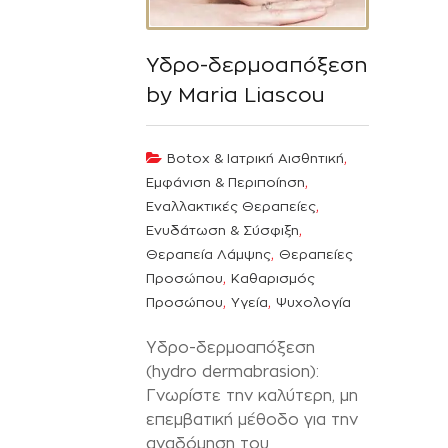
Υδρο-δερμοαπόξεση
by Maria Liascou
,
Botox & Ιατρική Αισθητική
,
Εμφάνιση & Περιποίηση
,
Εναλλακτικές Θεραπείες
,
Ενυδάτωση & Σύσφιξη
,
Θεραπεία Λάμψης
Θεραπείες
,
Προσώπου
Καθαρισμός
,
,
Προσώπου
Υγεία
Ψυχολογία
Υδρο-δερμοαπόξεση
(hydro dermabrasion):
Γνωρίστε την καλύτερη, μη
επεμβατική μέθοδο για την
αναδόμηση του