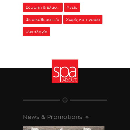
Σύσφιξη & Ελαστικότητα
Υγεία
Φυσικοθεραπεία
Χωρίς κατηγορία
Ψυχολογία
News & Promotions