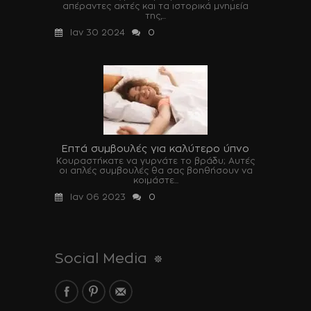
απέραντες ακτές και τα ιστορικά μνημεία
της,...
Ιαν 30 2024
0
Επτά συμβουλές για καλύτερο ύπνο
Κουραστήκατε να γυρνάτε το βράδυ; Αυτές
οι απλές συμβουλές θα σας βοηθήσουν να
κοιμάστε...
Ιαν 06 2023
0
Social Media