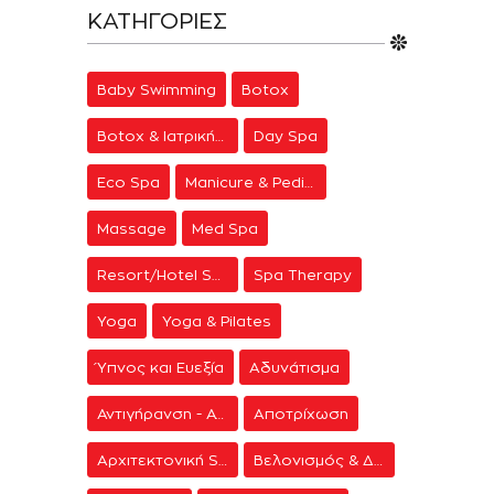
ΚΑΤΗΓΟΡΊΕΣ
Baby Swimming
Botox
Botox & Ιατρική Αισθητική
Day Spa
Eco Spa
Manicure & Pedicure
Massage
Med Spa
Resort/Hotel Spa
Spa Therapy
Yoga
Yoga & Pilates
Ύπνος και Ευεξία
Αδυνάτισμα
Αντιγήρανση - Ανάπλαση Προσώπου
Αποτρίχωση
Αρχιτεκτονική Spa
Βελονισμός & Διαλογισμός