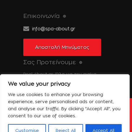
Επικοινωνία
info@spa-about.gr
Αποστολή Μηνύματος
Σας Προτείνουμε
Pool-About.gr: Όλα για την πισίνα
We value your privacy
Tinos-About.gr: Ανακαλύψτε την Τήνο
We use cookies to enhance your browsing
experience, serve personalised ads or content,
and analyse our traffic. By clicking "Accept All", you
Copyright © 2014 Spa About | All Rights
Reserved | Powered by Shell-iT
consent to our use of cookies.
Η Εταιρεία – Spa About
Επικοινωνία
Όροι Χρήσης
Πολιτική Απορρήτου
Customise
Reject All
Accept All