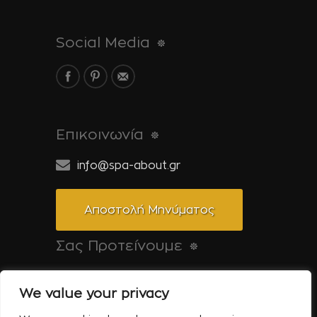
Social Media
Επικοινωνία
info@spa-about.gr
Αποστολή Μηνύματος
Σας Προτείνουμε
Pool-About.gr: Όλα για την πισίνα
We value your privacy
Tinos-About.gr: Ανακαλύψτε την Τήνο