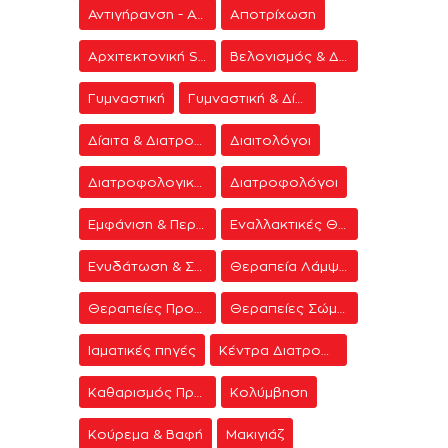
Αντιγήρανση - Ανάπλαση Προσώπου
Αποτρίχωση
Αρχιτεκτονική Spa
Βελονισμός & Διαλογισμός
Γυμναστική
Γυμναστική & Δίαιτα
Δίαιτα & Διατροφή
Διαιτολόγοι
Διατροφολογικά προγράμματα
Διατροφολόγοι
Εμφάνιση & Περιποίηση
Εναλλακτικές Θεραπείες
Ενυδάτωση & Σύσφιξη
Θεραπεία Λάμψης
Θεραπείες Προσώπου
Θεραπείες Σώματος
Ιαματικές πηγές
Κέντρα Διατροφής & Δίαιτας
Καθαρισμός Προσώπου
Κολύμβηση
Κούρεμα & Βαφή
Μακιγιάζ