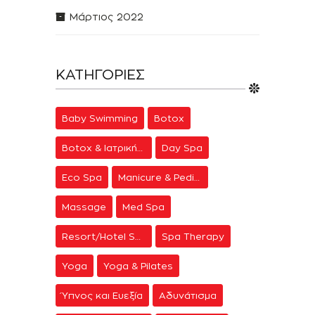
Μάρτιος 2022
ΚΑΤΗΓΟΡΊΕΣ
Baby Swimming
Botox
Botox & Ιατρική Αισθητική
Day Spa
Eco Spa
Manicure & Pedicure
Massage
Med Spa
Resort/Hotel Spa
Spa Therapy
Yoga
Yoga & Pilates
Ύπνος και Ευεξία
Αδυνάτισμα