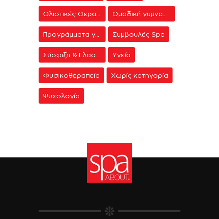
Ολιστικές Θεραπείες
Ομαδική γυμναστική
Προγράμματα γυμναστικής
Συμβουλές Spa
Σύσφιξη & Ελαστικότητα
Υγεία
Φυσικοθεραπεία
Χωρίς κατηγορία
Ψυχολογία