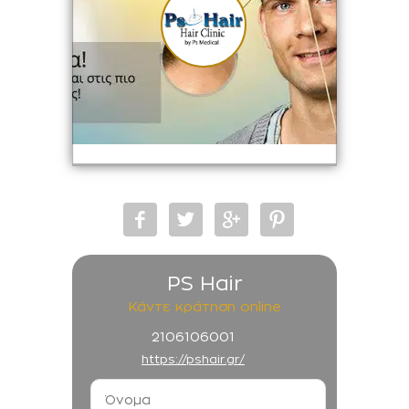
PS Hair
Κάντε κράτηση online
2106106001
https://pshair.gr/