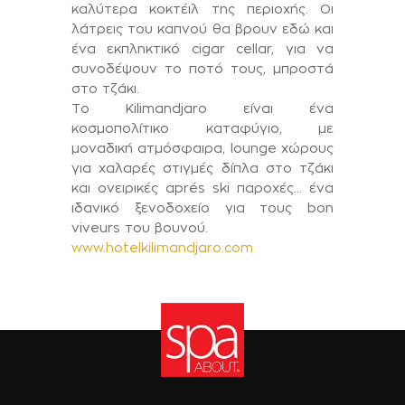
καλύτερα κοκτέιλ της περιοχής. Οι
λάτρεις του καπνού θα βρουν εδώ και
ένα εκπληκτικό cigar cellar, για να
συνοδέψουν το ποτό τους, μπροστά
στο τζάκι.
Το Kilimandjaro είναι ένα
κοσμοπολίτικο καταφύγιο, με
μοναδική ατμόσφαιρα, lounge χώρους
για χαλαρές στιγμές δίπλα στο τζάκι
και ονειρικές aprés ski παροχές… ένα
ιδανικό ξενοδοχείο για τους bon
viveurs του βουνού.
www.hotelkilimandjaro.com