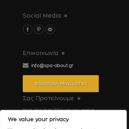
Social Media
Επικοινωνία
info@spa-about.gr
Αποστολή Μηνύματος
Σας Προτείνουμε
Pool-About.gr: Όλα για την πισίνα
We value your privacy
Tinos-About.gr: Ανακαλύψτε την Τήνο