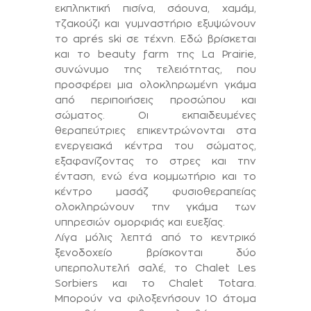
εκπληκτική πισίνα, σάουνα, χαμάμ,
τζακούζι και γυμναστήριο εξυψώνουν
το apr
és ski σε τέχνη. Εδώ βρίσκεται
και το beauty farm της La Prairie,
συνώνυμο της τελειότητας, που
προσφέρει μια ολοκληρωμένη γκάμα
από περιποιήσεις προσώπου και
σώματος. Οι εκπαιδευμένες
θεραπεύτριες επικεντρώνονται στα
ενεργειακά κέντρα του σώματος,
εξαφανίζοντας το στρες και την
ένταση, ενώ ένα κομμωτήριο και το
κέντρο μασάζ φυσιοθεραπείας
ολοκληρώνουν την γκάμα των
υπηρεσιών ομορφιάς και ευεξίας.
Λίγα μόλις λεπτά από το κεντρικό
ξενοδοχείο βρίσκονται δύο
υπερπολυτελή σαλέ, το Chalet Les
Sorbiers και το Chalet Totara.
Μπορούν να φιλοξενήσουν 10 άτομα