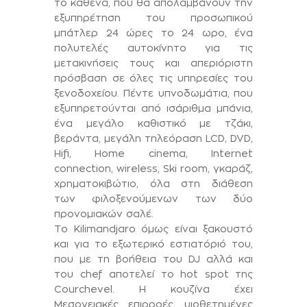
το καθένα, που θα απολαμβάνουν την
εξυπηρέτηση του προσωπικού
μπάτλερ 24 ώρες το 24 ωρο, ένα
πολυτελές αυτοκίνητο για τις
μετακινήσεις τους και απεριόριστη
πρόσβαση σε όλες τις υπηρεσίες του
ξενοδοχείου. Πέντε υπνοδωμάτια, που
εξυπηρετούνται από ισάριθμα μπάνια,
ένα μεγάλο καθιστικό με τζάκι,
βεράντα, μεγάλη τηλεόραση LCD, DVD,
Hifi, Home cinema, Internet
connection, wireless, Ski room, γκαράζ,
χρηματοκιβώτιο, όλα στη διάθεση
των φιλοξενούμενων των δύο
προνομιακών σαλέ.
Το Kilimandjaro
όμως είναι ξακουστό
και για το εξωτερικό εστιατόριό του,
που με τη βοήθεια του DJ αλλά και
του chef αποτελεί το hot spot της
Courchevel. Η κουζίνα έχει
Μεσογειακές επιρροές, υιοθετημένες