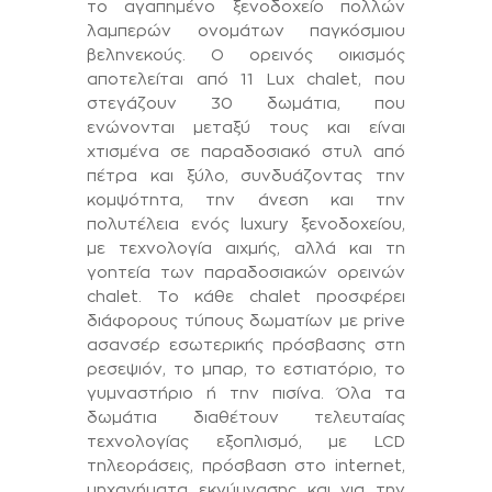
το αγαπημένο ξενοδοχείο πολλών
λαμπερών ονομάτων παγκόσμιου
βεληνεκούς. Ο ορεινός οικισμός
αποτελείται από 11 Lux chalet, που
στεγάζουν 30 δωμάτια, που
ενώνονται μεταξύ τους και είναι
χτισμένα σε παραδοσιακό στυλ από
πέτρα και ξύλο, συνδυάζοντας την
κομψότητα, την άνεση και την
πολυτέλεια ενός luxury ξενοδοχείου,
με τεχνολογία αιχμής, αλλά και τη
γοητεία των παραδοσιακών ορεινών
chalet. Το κάθε chalet προσφέρει
διάφορους τύπους δωματίων με prive
ασανσέρ εσωτερικής πρόσβασης στη
ρεσεψιόν, το μπαρ, το εστιατόριο, το
γυμναστήριο ή την πισίνα.
Ό
λα τα
δωμάτια διαθέτουν τελευταίας
τεχνολογίας εξοπλισμό, με LCD
τηλεοράσεις, πρόσβαση στο internet,
μηχανήματα εκγύμνασης και για την