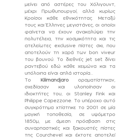
μείνει από αστέρες του Χόλιγουντ,
μέχρι Πρωθυπουργοί, αλλά κυρίως
Κροίσοι κάθε εθνικότητας. Μεταξύ
τους και Έλληνες μεγιστάνες, οι οποίοι
φαίνεται να έχουν ανακαλύψει την
πολυτέλεια, την κοσμικότητα και τις
ατελείωτες exclusive πίστες σκι, που
αποτελούν τη χαρά των bon viveur
του
βουνού
. Το διεθνές jet set δίνει
ραντεβού εδώ κάθε χειμώνα και τα
υπόλοιπα είναι απλά ιστορία…
Το
Kilimandjaro
οραματίστηκαν,
σχεδίασαν και υλοποίησαν οι
ιδιοκτήτες του, οι Stanley Fink και
Philippe Capezzone. Το υπέροχο αυτό
συγκρότημα χτίστηκε το 2001 σε μία
μαγική τοποθεσία, σε υψόμετρο
1850μ, με άμεση πρόσβαση στις
συναρπαστικές και ξακουστές πίστες
της Courchevel και έκτοτε αποτελεί