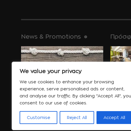
News & Promotions
Πρόσφ
για τις απ
μνημεία της,
We value your privacy
Ιαν 30
We use cookies to enhance your browsing
experience, serve personalised ads or content,
and analyse our traffic. By clicking "Accept All", yo
Ειδικές Προσφορές
consent to our use of cookies.
συμβουλές
Περισσότερα....
κοιμάστε...
Customise
Reject All
Accept All
Ιαν 06