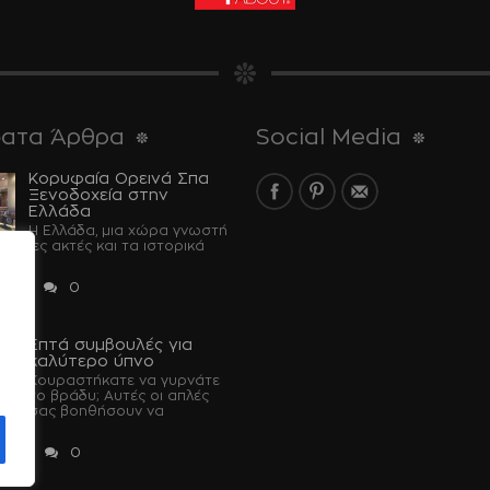
ατα Άρθρα
Social Media
Κορυφαία Ορεινά Σπα
Ξενοδοχεία στην
Ελλάδα
Η Ελλάδα, μια χώρα γνωστή
έραντες ακτές και τα ιστορικά
...
 2024
0
Επτά συμβουλές για
u
καλύτερο ύπνο
Κουραστήκατε να γυρνάτε
το βράδυ; Αυτές οι απλές
 θα σας βοηθήσουν να
 2023
0