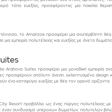
ερό τόπο ευεξίας, προσφέροντας μια ποικιλία θεραπ
ννησο, το Amanzoe προσφέρει μια ανυπέρβλητη θέα τη
 μια εμπειρία πολυτέλειας και ευεξίας με άνετα δωμάτια
uites
ia Arahova Suites προσφέρει μια μοναδική εμπειρία α
τες προσφέρουν απόλυτη άνεση, εκλεπτυσμένο design κα
ούν ένα καταφύγιο ευεξίας με θέα τον ορεινό ορίζοντα.
 City Resort προβάλλει ως ένας πύργος πολυτέλειας με
ε έναν συνδυασμό υπέροχων δωματίων, πολυτελών βιλών