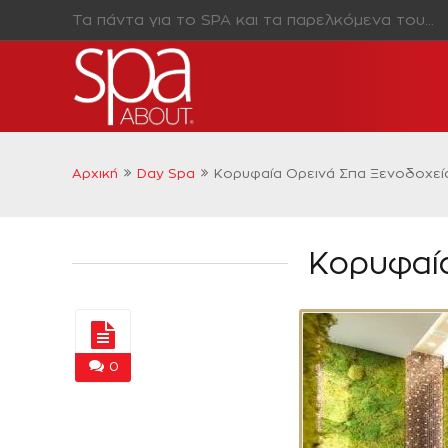
Τα πάντα για το SPA και τα παρελκόμενα του…
Αρχική
Day Spa
Κορυφαία Ορεινά Σπα Ξενοδοχεί
Κορυφαία
0