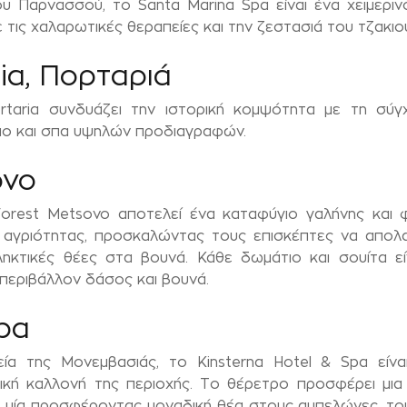
υ Παρνασσού, το Santa Marina Spa είναι ένα χειμερι
τις χαλαρωτικές θεραπείες και την ζεστασιά του τζακιού
ia, Πορταριά
rtaria συνδυάζει την ιστορική κομψότητα με τη σύγ
πο και σπα υψηλών προδιαγραφών.
ovo
Forest Metsovo αποτελεί ένα καταφύγιο γαλήνης και 
 αγριότητας, προσκαλώντας τους επισκέπτες να απολαύ
πληκτικές θέες στα βουνά. Κάθε δωμάτιο και σουίτα ε
περιβάλλον δάσος και βουνά.
Spa
ία της Μονεμβασιάς, το Kinsterna Hotel & Spa είνα
σική καλλονή της περιοχής. Το θέρετρο προσφέρει μια
θε μία προσφέροντας μοναδική θέα στους αμπελώνες, του