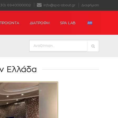
+30) 6940000002
info@spa-about.gr
Διαφήμιση
ΠΡΟΙΟΝΤΑ
ΔΙΑΤΡΟΦΗ
SPA LAB
ην Ελλάδα