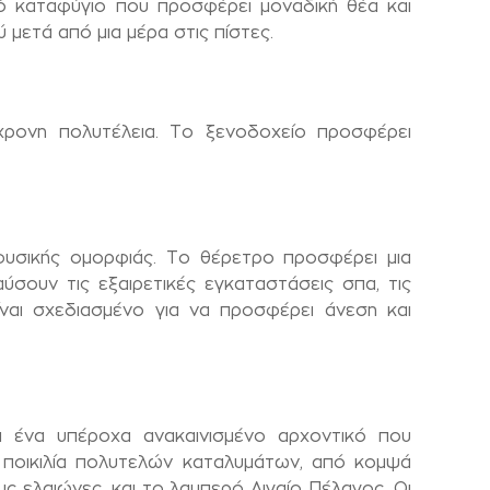
νό καταφύγιο που προσφέρει μοναδική θέα και
 μετά από μια μέρα στις πίστες.
χρονη πολυτέλεια. Το ξενοδοχείο προσφέρει
φυσικής ομορφιάς. Το θέρετρο προσφέρει μια
σουν τις εξαιρετικές εγκαταστάσεις σπα, τις
ίναι σχεδιασμένο για να προσφέρει άνεση και
ι ένα υπέροχα ανακαινισμένο αρχοντικό που
 ποικιλία πολυτελών καταλυμάτων, από κομψά
ς ελαιώνες, και το λαμπερό Αιγαίο Πέλαγος. Οι