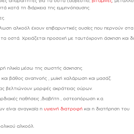
ίες απαραίτητες για τα οστά (ασβέστιο,
βιταμίνες
, μέταλλο
οστά κατά τη διάρκεια της εμμηνόπαυσης.
ες.
άλωση αλκοόλ έχουν επιβαρυντικές ουσίες που περνούν στα
α τα οστά. Χρειάζεται προσοχή με ταυτόχρονη άσκηση και δ
ρή ηλικία μέσω της σωστής άσκησης.
και βάθος αναπνοής , μυϊκή χαλάρωση και μασάζ.
ας βελτιώνουν μορφές ακράτειας ούρων.
ρδιακές παθήσεις ,διαβήτη , οστεοπόρωση κ.α.
ν είναι αναγκαία η
υγιεινή διατροφή
και η διατήρηση του
ολικού αλκοόλ.