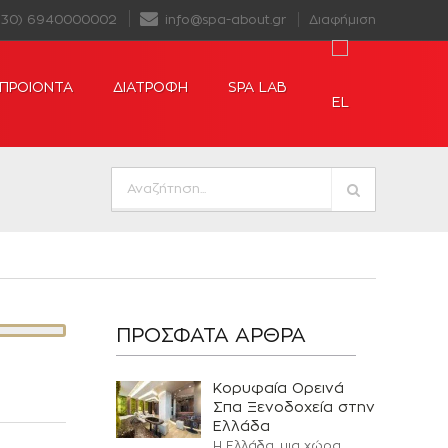
+30) 6940000002
info@spa-about.gr
Διαφήμιση
ΠΡΟΙΟΝΤΑ
ΔΙΑΤΡΟΦΗ
SPA LAB
ΠΡΌΣΦΑΤΑ ΆΡΘΡΑ
Κορυφαία Ορεινά
Σπα Ξενοδοχεία στην
Ελλάδα
Η Ελλάδα, μια χώρα