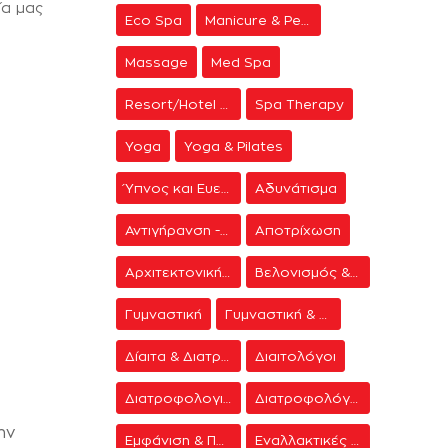
ία μας
Eco Spa
Manicure & Pedicure
Massage
Med Spa
Resort/Hotel Spa
Spa Therapy
Yoga
Yoga & Pilates
Ύπνος και Ευεξία
Αδυνάτισμα
Αντιγήρανση - Ανάπλαση Προσώπου
Αποτρίχωση
Αρχιτεκτονική Spa
Βελονισμός & Διαλογισμός
Γυμναστική
Γυμναστική & Δίαιτα
Δίαιτα & Διατροφή
Διαιτολόγοι
Διατροφολογικά προγράμματα
Διατροφολόγοι
ην
Εμφάνιση & Περιποίηση
Εναλλακτικές Θεραπείες