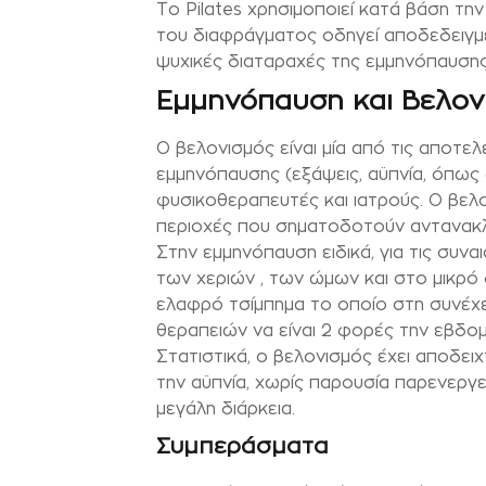
Τo Pilates χρησιμοποιεί κατά βάση τη
του διαφράγματος οδηγεί αποδεδειγμ
ψυχικές διαταραχές της εμμηνόπαυσης
Εμμηνόπαυση και Βελον
Ο βελονισμός είναι μία από τις απο
εμμηνόπαυσης (εξάψεις, αϋπνία, όπως 
φυσικοθεραπευτές και ιατρούς. Ο βελ
περιοχές που σηματοδοτούν αντανακλ
Στην εμμηνόπαυση ειδικά, για τις συν
των χεριών , των ώμων και στο μικρό
ελαφρό τσίμπημα το οποίο στη συνέχει
θεραπειών να είναι 2 φορές την εβδο
Στατιστικά, ο βελονισμός έχει αποδειχ
την αϋπνία, χωρίς παρουσία παρενεργε
μεγάλη διάρκεια.
Συμπεράσματα