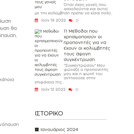
Όταν έχεις γονείς που
ασχολούνται και αυτοί
με την κολύμβηση πρέπει να είσαι πολύ...
Ιούν 19 2022
είωση
0
αυση θα
11 Μέθοδοι που
όπαυση,
χρησιμοποιούν οι
προπονητές για να
έχουν οι κολυμβητές
τους άψογη
συγκέντρωση
‘’Συγκεντρώσου’’ Μου
φώναζε ο προπονητής
μου και η φωνή του
αντηχούσε στην
κάποια
επιφάνεια της...
Ιούν 12 2022
0
ΙΣΤΟΡΙΚΌ
νόπαυση.
Ιανουάριος 2024