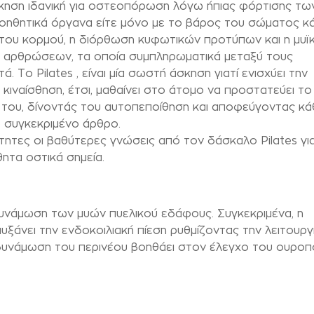
 άσκηση ιδανική για οστεοπόρωση λόγω ήπιας φόρτισης τω
βοηθητικά όργανα είτε μόνο με το βάρος του σώματος κ
 του κορμού, η διόρθωση κυφωτικών προτύπων και η μυϊ
 αρθρώσεων, τα οποία συμπληρωματικά μεταξύ τους
. Το Pilates , είναι μία σωστή άσκηση γιατί ενισχύει την
ν κιναίσθηση, έτσι, μαθαίνει στο άτομο να προστατεύει τ
 του, δίνοντάς του αυτοπεποίθηση και αποφεύγοντας κά
 συγκεκριμένο άρθρο.
τητες οι βαθύτερες γνώσεις από τον δάσκαλο Pilates γι
ητα οστικά σημεία.
ενδυνάμωση των μυών πυελικού εδάφους. Συγκεκριμένα, η
ξάνει την ενδοκοιλιακή πίεση ρυθμίζοντας την λειτουργ
υνάμωση του περινέου βοηθάει στον έλεγχο του ουροπο