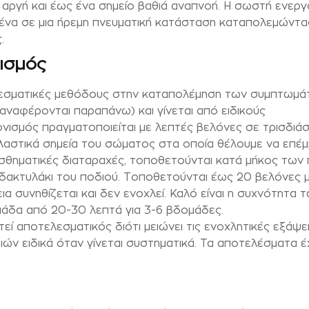
ν αργή και έως ένα σημείο βαθιά αναπνοή. Η σωστή ενερ
ένα σε μια ήρεμη πνευματική κατάσταση καταπολεμώντας
.
ισμός
τελεσματικές μεθόδους στην καταπολέμηση των συμπτωμά
αναφέρονται παραπάνω) και γίνεται από ειδικούς
ονισμός πραγματοποιείται με λεπτές βελόνες σε τρισδιά
αστικά σημεία του σώματος στα οποία θέλουμε να επέμ
αισθηματικές διαταραχές, τοποθετούνται κατά μήκος των 
 δακτυλάκι του ποδιού. Τοποθετούνται έως 20 βελόνες 
α συνηθίζεται και δεν ενοχλεί. Καλό είναι η συχνότητα 
μάδα από 20-30 λεπτά για 3-6 βδομάδες.
τεί αποτελεσματικός διότι μειώνει τις ενοχλητικές εξάψει
ιών ειδικά όταν γίνεται συστηματικά. Τα αποτελέσματα 