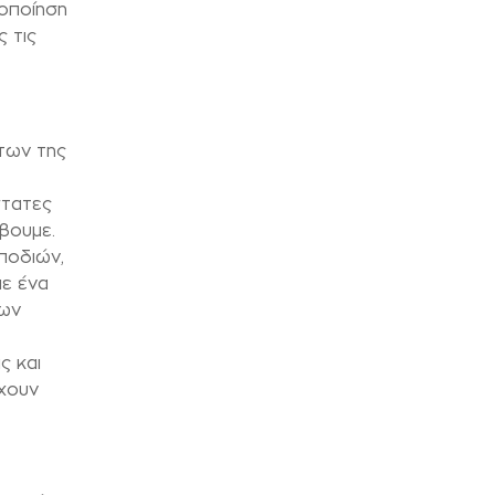
γοποίηση
 τις
των της
στατες
βουμε.
ποδιών,
με ένα
των
ς και
έχουν