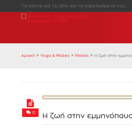
Τα πάντα για το SPA και τα παρελκόμενα του…
Αρχική
Yoga & Pilates
Pilates
Η ζωή στην εμμην
0
Η ζωή στην εμμηνόπαυ