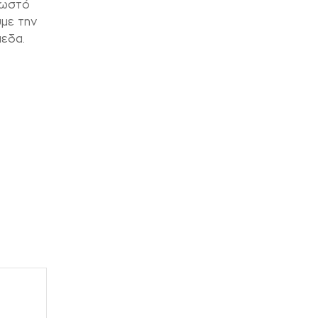
σωστό
υμε την
πεδα.