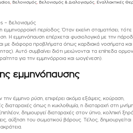
,
,
,
udios
Βελονισμός
Βελονισμός & Διαλογισμός
Εναλλακτικές Θε
s – Βελονισμός
 η εμμηνορροϊκή περίοδος. Όταν εκείνη σταματήσει, τότε
υση. Η εμμηνόπαυση επέρχεται φυσιολογικά με την πάρο
εται με διάφορα προβλήματα όπως καρδιακά νοσήματα και
ας). Αυτό συμβαίνει διότι μειώνονται τα επίπεδα ορμο
αίτητα για την εμμηνόρροια και ωογένεση).
της εμμηνόπαυσης
 την έμμηνο ρύση, επιφέρει ακόμα εξάψεις, κούραση,
ς διαταραχές όπως η κυκλοθυμία, η διαταραχή στη μνήμη
πιπλέον, δημιουργεί διαταραχές στον ύπνο, κολπική ξηρ
ις, αύξηση του σωματικού βάρους. Τέλος, δημιουργείται
 ακράτεια.