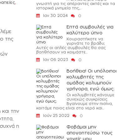
,
ραπείες
γνωστή για τις απέραντες ακτές και τα
ιστορικά μνημεία της,...
Ιαν 30 2024
0
Επτά συμβουλές για
 λέμε
καλύτερο ύπνο
δο της
Κουραστήκατε να
γυρνάτε το βράδυ;
Αυτές οι απλές συμβουλές θα σας
βοηθήσουν να κοιμάστε...
νών
Ιαν 06 2023
0
Βοήθεια! Οι υπόλοιποι
κολυμβητές της
ομάδας κολυμπούν
γρήγορα, εγώ όμως;
Οι κολυμβητές κάνουμε
συνεχώς συγκρίσεις.
Βγαίνουμε στην πισίνα,
κοιτάμε ποιος είναι στο νερό και...
 και την
Ιούν 25 2022
0
ότητα,
 συχνά η
Φοβάμαι μην
απογοητεύσω τους
γονείς μου