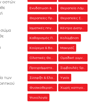
ν οστών.
άθε
Ενυδάτωση & Σύσφιξη
Θεραπεία Λάμψης
κή
Θεραπείες Προσώπου
Θεραπείες Σώματος
Ιαματικές πηγές
Κέντρα Διατροφής & Δίαιτας
ο σώμα
θε
Καθαρισμός Προσώπου
Κολύμβηση
α
Κούρεμα & Βαφή
Μακιγιάζ
Ολιστικές Θεραπείες
Ομαδική γυμναστική
Προγράμματα γυμναστικής
Συμβουλές Spa
ία των
Σύσφιξη & Ελαστικότητα
Υγεία
ιητικού
Φυσικοθεραπεία
Χωρίς κατηγορία
Ψυχολογία