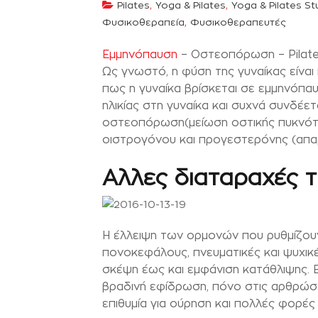
,
,
Pilates
Yoga & Pilates
Yoga & Pilates St
,
Φυσικοθεραπεία
Φυσικοθεραπευτές
Εμμηνόπαυση
– Οστεοπόρωση – Pilate
Ως γνωστό, η φύση της γυναίκας είναι
πως η γυναίκα βρίσκεται σε εμμηνόπα
ηλικίας στη γυναίκα και συχνά συνδέ
οστεοπόρωση(μείωση οστικής πυκνότητ
οιστρογόνου και προγεστερόνης (απαρ
Αλλες διαταραχές 
Η έλλειψη των ορμονών που ρυθμίζουν
πονοκεφάλους, πνευματικές και ψυχικέ
σκέψη έως και εμφάνιση κατάθλιψης. Ε
βραδινή εφίδρωση, πόνο στις αρθρώσε
επιθυμία για ούρηση και πολλές φορές