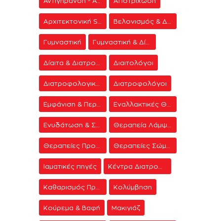
Αντιγήρανση - Ανάπλαση Προσώπου
Αποτρίχωση
Αρχιτεκτονική Spa
Βελονισμός & Διαλογισμός
Γυμναστική
Γυμναστική & Δίαιτα
Δίαιτα & Διατροφή
Διαιτολόγοι
Διατροφολογικά προγράμματα
Διατροφολόγοι
Εμφάνιση & Περιποίηση
Εναλλακτικές Θεραπείες
Ενυδάτωση & Σύσφιξη
Θεραπεία Λάμψης
Θεραπείες Προσώπου
Θεραπείες Σώματος
Ιαματικές πηγές
Κέντρα Διατροφής & Δίαιτας
Καθαρισμός Προσώπου
Κολύμβηση
Κούρεμα & Βαφή
Μακιγιάζ