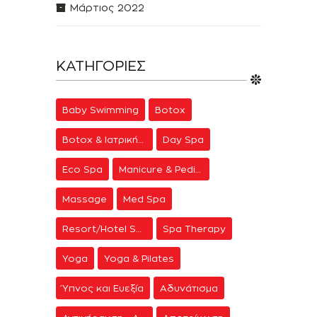
Μάρτιος 2022
ΚΑΤΗΓΟΡΊΕΣ
Baby Swimming
Botox
Botox & Ιατρική Αισθητική
Day Spa
Eco Spa
Manicure & Pedicure
Massage
Med Spa
Resort/Hotel Spa
Spa Therapy
Yoga
Yoga & Pilates
Ύπνος και Ευεξία
Αδυνάτισμα