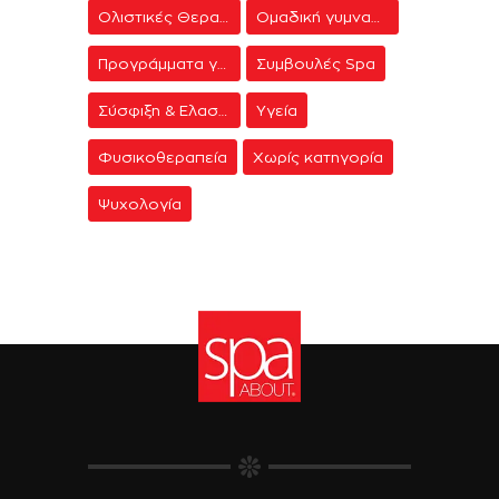
Ολιστικές Θεραπείες
Ομαδική γυμναστική
Προγράμματα γυμναστικής
Συμβουλές Spa
Σύσφιξη & Ελαστικότητα
Υγεία
Φυσικοθεραπεία
Χωρίς κατηγορία
Ψυχολογία