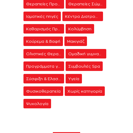
Θεραπείες Προσώπου
Θεραπείες Σώματος
Ιαματικές πηγές
Κέντρα Διατροφής & Δίαιτας
Καθαρισμός Προσώπου
Κολύμβηση
Κούρεμα & Βαφή
Μακιγιάζ
Ολιστικές Θεραπείες
Ομαδική γυμναστική
Προγράμματα γυμναστικής
Συμβουλές Spa
Σύσφιξη & Ελαστικότητα
Υγεία
Φυσικοθεραπεία
Χωρίς κατηγορία
Ψυχολογία