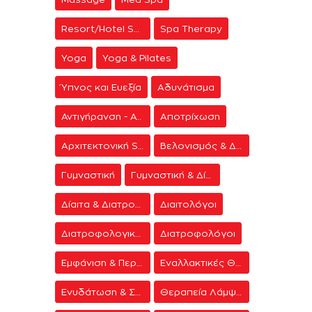
Resort/Hotel Spa
Spa Therapy
Yoga
Yoga & Pilates
Ύπνος και Ευεξία
Αδυνάτισμα
Αντιγήρανση - Ανάπλαση Προσώπου
Αποτρίχωση
Αρχιτεκτονική Spa
Βελονισμός & Διαλογισμός
Γυμναστική
Γυμναστική & Δίαιτα
Δίαιτα & Διατροφή
Διαιτολόγοι
Διατροφολογικά προγράμματα
Διατροφολόγοι
Εμφάνιση & Περιποίηση
Εναλλακτικές Θεραπείες
Ενυδάτωση & Σύσφιξη
Θεραπεία Λάμψης