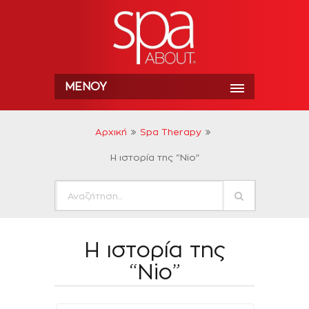
ΜΕΝΟΎ
Αρχική
Spa Therapy
H ιστορία της “Nio”
H ιστορία της
“Nio”