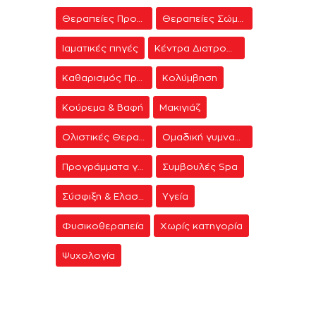
Θεραπείες Προσώπου
Θεραπείες Σώματος
Ιαματικές πηγές
Κέντρα Διατροφής & Δίαιτας
Καθαρισμός Προσώπου
Κολύμβηση
Κούρεμα & Βαφή
Μακιγιάζ
Ολιστικές Θεραπείες
Ομαδική γυμναστική
Προγράμματα γυμναστικής
Συμβουλές Spa
Σύσφιξη & Ελαστικότητα
Υγεία
Φυσικοθεραπεία
Χωρίς κατηγορία
Ψυχολογία