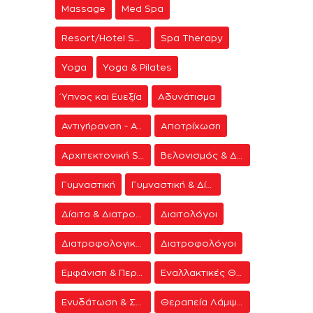
Massage
Med Spa
Resort/Hotel Spa
Spa Therapy
Yoga
Yoga & Pilates
Ύπνος και Ευεξία
Αδυνάτισμα
Αντιγήρανση - Ανάπλαση Προσώπου
Αποτρίχωση
Αρχιτεκτονική Spa
Βελονισμός & Διαλογισμός
Γυμναστική
Γυμναστική & Δίαιτα
Δίαιτα & Διατροφή
Διαιτολόγοι
Διατροφολογικά προγράμματα
Διατροφολόγοι
Εμφάνιση & Περιποίηση
Εναλλακτικές Θεραπείες
Ενυδάτωση & Σύσφιξη
Θεραπεία Λάμψης