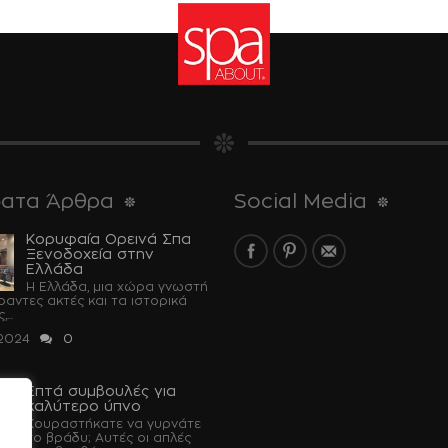
ατα Άρθρα
Social Media
Κορυφαία Ορεινά Σπα
Ξενοδοχεία στην
Ελλάδα
Η Ελλάδα, μια χώρα γνωστή
έραντες ακτές και τα ιστορικά
...
 2024
0
Επτά συμβουλές για
καλύτερο ύπνο
Κουραστήκατε να γυρνάτε
το βράδυ; Αυτές οι απλές