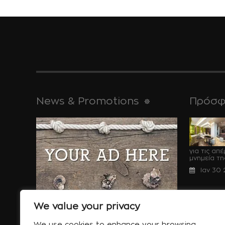
News & Promotions
Πρόσφ
για τις απ
μνημεία της,
Ιαν 30
We value your privacy
Ειδικές Προσφορές
We use cookies to enhance your browsing