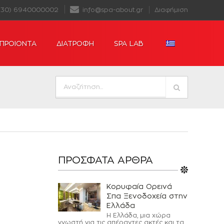
+30) 6940000002
info@spa-about.gr
Διαφήμιση
ΠΡΟΙΟΝΤΑ
ΔΙΑΤΡΟΦΗ
SPA LAB
ΠΡΌΣΦΑΤΑ ΆΡΘΡΑ
Κορυφαία Ορεινά
Σπα Ξενοδοχεία στην
Ελλάδα
Η Ελλάδα, μια χώρα
γνωστή για τις απέραντες ακτές και τα