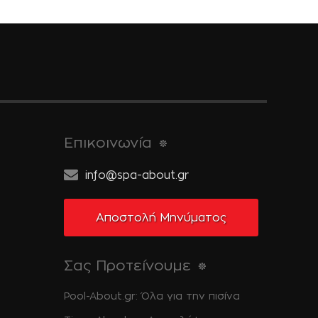
Επικοινωνία
info@spa-about.gr
Αποστολή Μηνύματος
Σας Προτείνουμε
Pool-About.gr: Όλα για την πισίνα