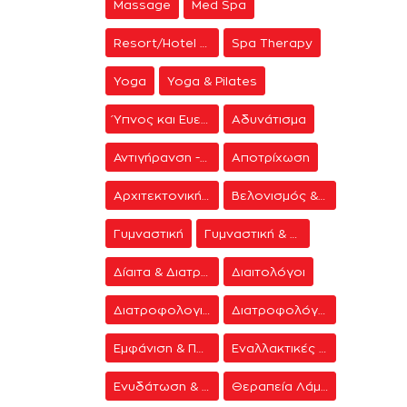
Massage
Med Spa
Resort/Hotel Spa
Spa Therapy
Yoga
Yoga & Pilates
Ύπνος και Ευεξία
Αδυνάτισμα
Αντιγήρανση - Ανάπλαση Προσώπου
Αποτρίχωση
Αρχιτεκτονική Spa
Βελονισμός & Διαλογισμός
Γυμναστική
Γυμναστική & Δίαιτα
Δίαιτα & Διατροφή
Διαιτολόγοι
Διατροφολογικά προγράμματα
Διατροφολόγοι
Εμφάνιση & Περιποίηση
Εναλλακτικές Θεραπείες
Ενυδάτωση & Σύσφιξη
Θεραπεία Λάμψης