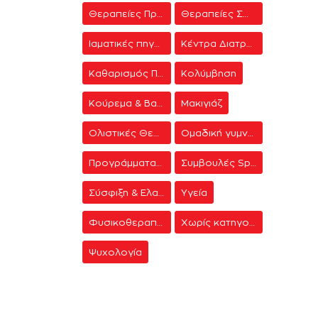
Θεραπείες Προσώπου
Θεραπείες Σώματος
Ιαματικές πηγές
Κέντρα Διατροφής & Δίαιτας
Καθαρισμός Προσώπου
Κολύμβηση
Κούρεμα & Βαφή
Μακιγιάζ
Ολιστικές Θεραπείες
Ομαδική γυμναστική
Προγράμματα γυμναστικής
Συμβουλές Spa
Σύσφιξη & Ελαστικότητα
Υγεία
Φυσικοθεραπεία
Χωρίς κατηγορία
Ψυχολογία