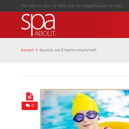
Τα πάντα για το SPA και τα παρελκόμενα του…
Αρχική
Αρχείο για Ετικέτα:σημαντική
0