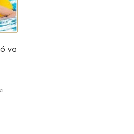
κό να
να