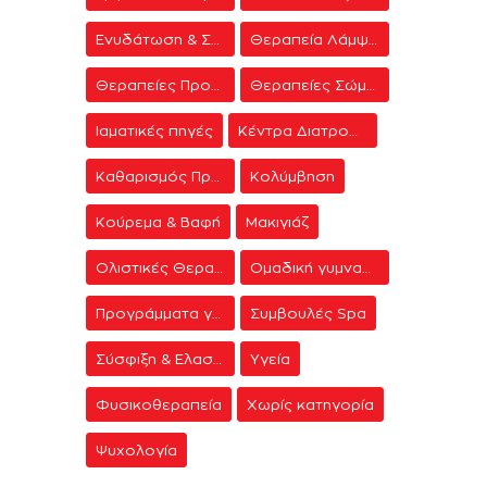
Ενυδάτωση & Σύσφιξη
Θεραπεία Λάμψης
Θεραπείες Προσώπου
Θεραπείες Σώματος
Ιαματικές πηγές
Κέντρα Διατροφής & Δίαιτας
Καθαρισμός Προσώπου
Κολύμβηση
Κούρεμα & Βαφή
Μακιγιάζ
Ολιστικές Θεραπείες
Ομαδική γυμναστική
Προγράμματα γυμναστικής
Συμβουλές Spa
Σύσφιξη & Ελαστικότητα
Υγεία
Φυσικοθεραπεία
Χωρίς κατηγορία
Ψυχολογία