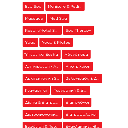
Eco Spa
Manicure & Pedicure
Massage
Med Spa
Resort/Hotel Spa
Spa Therapy
Yoga
Yoga & Pilates
Ύπνος και Ευεξία
Αδυνάτισμα
Αντιγήρανση - Ανάπλαση Προσώπου
Αποτρίχωση
Αρχιτεκτονική Spa
Βελονισμός & Διαλογισμός
Γυμναστική
Γυμναστική & Δίαιτα
Δίαιτα & Διατροφή
Διαιτολόγοι
Διατροφολογικά προγράμματα
Διατροφολόγοι
Εμφάνιση & Περιποίηση
Εναλλακτικές Θεραπείες