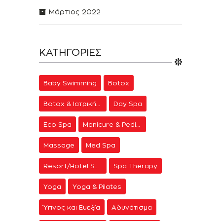
Μάρτιος 2022
ΚΑΤΗΓΟΡΊΕΣ
Baby Swimming
Botox
Botox & Ιατρική Αισθητική
Day Spa
Eco Spa
Manicure & Pedicure
Massage
Med Spa
Resort/Hotel Spa
Spa Therapy
Yoga
Yoga & Pilates
Ύπνος και Ευεξία
Αδυνάτισμα