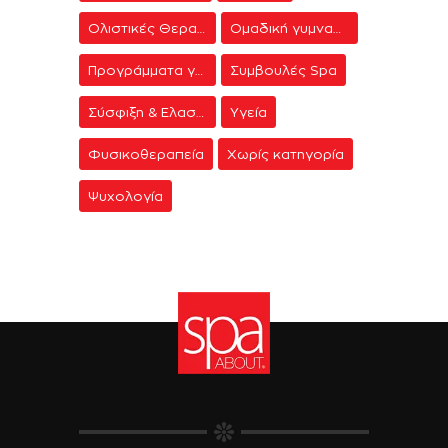
Ολιστικές Θεραπείες
Ομαδική γυμναστική
Προγράμματα γυμναστικής
Συμβουλές Spa
Σύσφιξη & Ελαστικότητα
Υγεία
Φυσικοθεραπεία
Χωρίς κατηγορία
Ψυχολογία