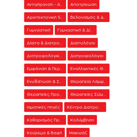
Αντιγήρανση - Ανάπλαση Προσώπου
Αποτρίχωση
Αρχιτεκτονική Spa
Βελονισμός & Διαλογισμός
Γυμναστική
Γυμναστική & Δίαιτα
Δίαιτα & Διατροφή
Διαιτολόγοι
Διατροφολογικά προγράμματα
Διατροφολόγοι
Εμφάνιση & Περιποίηση
Εναλλακτικές Θεραπείες
Ενυδάτωση & Σύσφιξη
Θεραπεία Λάμψης
Θεραπείες Προσώπου
Θεραπείες Σώματος
Ιαματικές πηγές
Κέντρα Διατροφής & Δίαιτας
Καθαρισμός Προσώπου
Κολύμβηση
Κούρεμα & Βαφή
Μακιγιάζ