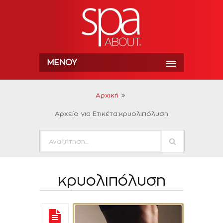
ΜΕΝΟΎ
Αρχική
Αρχείο για Ετικέτα:κρυολιπόλυση
κρυολιπόλυση