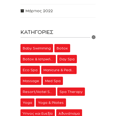
Μάρτιος 2022
ΚΑΤΗΓΟΡΊΕΣ
Baby Swimming
Botox
Botox & Ιατρική Αισθητική
Day Spa
Eco Spa
Manicure & Pedicure
Massage
Med Spa
Resort/Hotel Spa
Spa Therapy
Yoga
Yoga & Pilates
Ύπνος και Ευεξία
Αδυνάτισμα