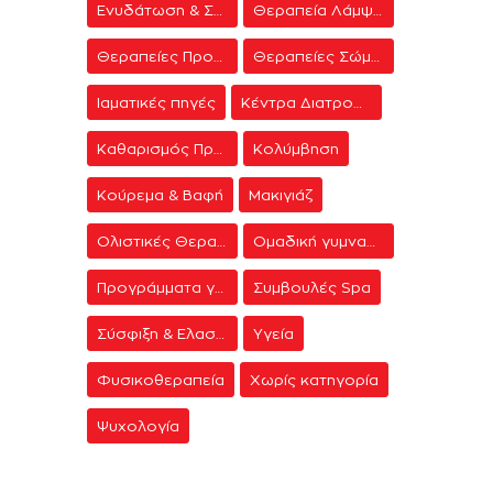
Ενυδάτωση & Σύσφιξη
Θεραπεία Λάμψης
Θεραπείες Προσώπου
Θεραπείες Σώματος
Ιαματικές πηγές
Κέντρα Διατροφής & Δίαιτας
Καθαρισμός Προσώπου
Κολύμβηση
Κούρεμα & Βαφή
Μακιγιάζ
Ολιστικές Θεραπείες
Ομαδική γυμναστική
Προγράμματα γυμναστικής
Συμβουλές Spa
Σύσφιξη & Ελαστικότητα
Υγεία
Φυσικοθεραπεία
Χωρίς κατηγορία
Ψυχολογία