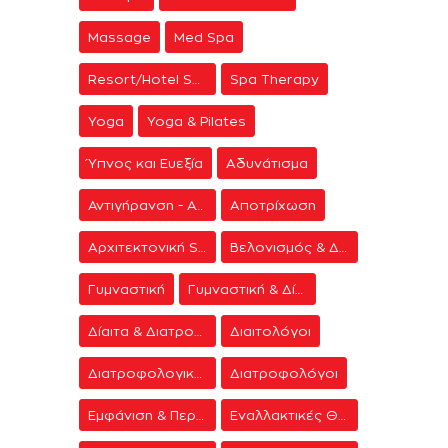
Massage
Med Spa
Resort/Hotel Spa
Spa Therapy
Yoga
Yoga & Pilates
Ύπνος και Ευεξία
Αδυνάτισμα
Αντιγήρανση - Ανάπλαση Προσώπου
Αποτρίχωση
Αρχιτεκτονική Spa
Βελονισμός & Διαλογισμός
Γυμναστική
Γυμναστική & Δίαιτα
Δίαιτα & Διατροφή
Διαιτολόγοι
Διατροφολογικά προγράμματα
Διατροφολόγοι
Εμφάνιση & Περιποίηση
Εναλλακτικές Θεραπείες