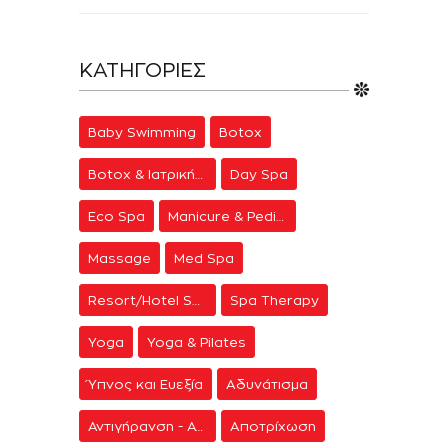
ΚΑΤΗΓΟΡΊΕΣ
Baby Swimming
Botox
Botox & Ιατρική Αισθητική
Day Spa
Eco Spa
Manicure & Pedicure
Massage
Med Spa
Resort/Hotel Spa
Spa Therapy
Yoga
Yoga & Pilates
Ύπνος και Ευεξία
Αδυνάτισμα
Αντιγήρανση - Ανάπλαση Προσώπου
Αποτρίχωση