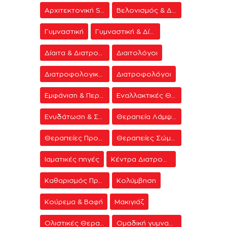
Αρχιτεκτονική Spa
Βελονισμός & Διαλογισμός
Γυμναστική
Γυμναστική & Δίαιτα
Δίαιτα & Διατροφή
Διαιτολόγοι
Διατροφολογικά προγράμματα
Διατροφολόγοι
Εμφάνιση & Περιποίηση
Εναλλακτικές Θεραπείες
Ενυδάτωση & Σύσφιξη
Θεραπεία Λάμψης
Θεραπείες Προσώπου
Θεραπείες Σώματος
Ιαματικές πηγές
Κέντρα Διατροφής & Δίαιτας
Καθαρισμός Προσώπου
Κολύμβηση
Κούρεμα & Βαφή
Μακιγιάζ
Ολιστικές Θεραπείες
Ομαδική γυμναστική