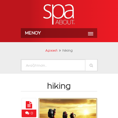
ΜΕΝΟΎ
Αρχική
hiking
hiking
0