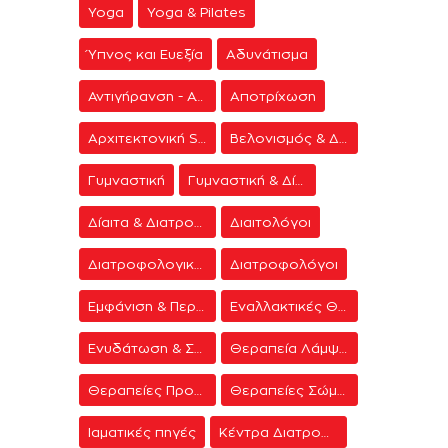
Yoga
Yoga & Pilates
Ύπνος και Ευεξία
Αδυνάτισμα
Αντιγήρανση - Ανάπλαση Προσώπου
Αποτρίχωση
Αρχιτεκτονική Spa
Βελονισμός & Διαλογισμός
Γυμναστική
Γυμναστική & Δίαιτα
Δίαιτα & Διατροφή
Διαιτολόγοι
Διατροφολογικά προγράμματα
Διατροφολόγοι
Εμφάνιση & Περιποίηση
Εναλλακτικές Θεραπείες
Ενυδάτωση & Σύσφιξη
Θεραπεία Λάμψης
Θεραπείες Προσώπου
Θεραπείες Σώματος
Ιαματικές πηγές
Κέντρα Διατροφής & Δίαιτας