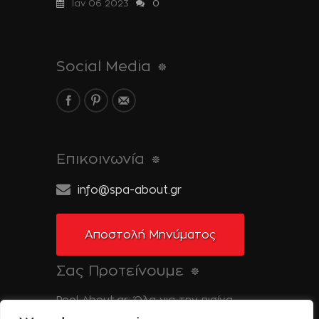
Ιαν 06 2023
0
Social Media
Επικοινωνία
info@spa-about.gr
Αποστολή Μηνύματος
Σας Προτείνουμε
Pool-About.gr: Όλα για την πισίνα