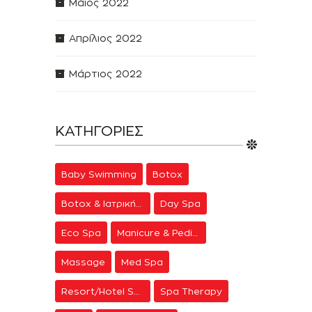
Μάιος 2022
Απρίλιος 2022
Μάρτιος 2022
ΚΑΤΗΓΟΡΊΕΣ
Baby Swimming
Botox
Botox & Ιατρική Αισθητική
Day Spa
Eco Spa
Manicure & Pedicure
Massage
Med Spa
Resort/Hotel Spa
Spa Therapy