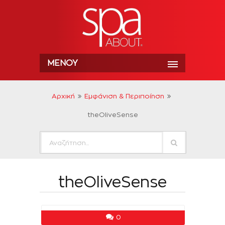
ΜΕΝΟΎ
Αρχική
Εμφάνιση & Περιποίηση
theOliveSense
theOliveSense
0