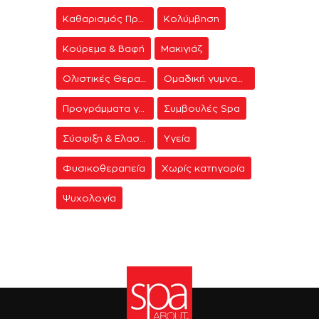
Καθαρισμός Προσώπου
Κολύμβηση
Κούρεμα & Βαφή
Μακιγιάζ
Ολιστικές Θεραπείες
Ομαδική γυμναστική
Προγράμματα γυμναστικής
Συμβουλές Spa
Σύσφιξη & Ελαστικότητα
Υγεία
Φυσικοθεραπεία
Χωρίς κατηγορία
Ψυχολογία