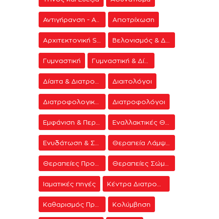
Αντιγήρανση - Ανάπλαση Προσώπου
Αποτρίχωση
Αρχιτεκτονική Spa
Βελονισμός & Διαλογισμός
Γυμναστική
Γυμναστική & Δίαιτα
Δίαιτα & Διατροφή
Διαιτολόγοι
Διατροφολογικά προγράμματα
Διατροφολόγοι
Εμφάνιση & Περιποίηση
Εναλλακτικές Θεραπείες
Ενυδάτωση & Σύσφιξη
Θεραπεία Λάμψης
Θεραπείες Προσώπου
Θεραπείες Σώματος
Ιαματικές πηγές
Κέντρα Διατροφής & Δίαιτας
Καθαρισμός Προσώπου
Κολύμβηση