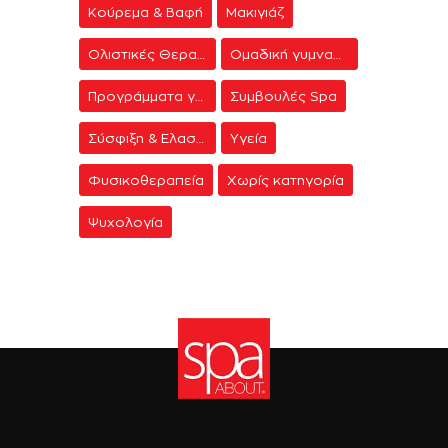
Κούρεμα & Βαφή
Μακιγιάζ
Ολιστικές Θεραπείες
Ομαδική γυμναστική
Προγράμματα γυμναστικής
Συμβουλές Spa
Σύσφιξη & Ελαστικότητα
Υγεία
Φυσικοθεραπεία
Χωρίς κατηγορία
Ψυχολογία