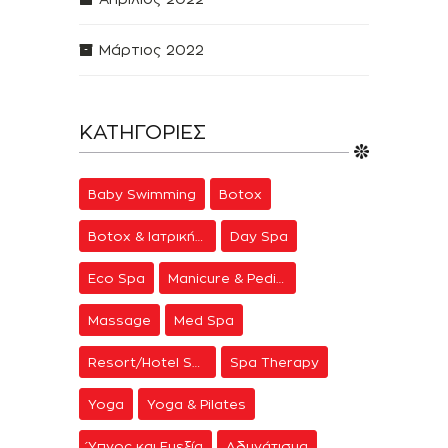
Μάρτιος 2022
ΚΑΤΗΓΟΡΊΕΣ
Baby Swimming
Botox
Botox & Ιατρική Αισθητική
Day Spa
Eco Spa
Manicure & Pedicure
Massage
Med Spa
Resort/Hotel Spa
Spa Therapy
Yoga
Yoga & Pilates
Ύπνος και Ευεξία
Αδυνάτισμα