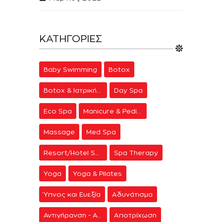
ΚΑΤΗΓΟΡΊΕΣ
Baby Swimming
Botox
Botox & Ιατρική Αισθητική
Day Spa
Eco Spa
Manicure & Pedicure
Massage
Med Spa
Resort/Hotel Spa
Spa Therapy
Yoga
Yoga & Pilates
Ύπνος και Ευεξία
Αδυνάτισμα
Αντιγήρανση - Ανάπλαση Προσώπου
Αποτρίχωση