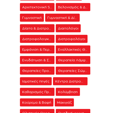
Αρχιτεκτονική Spa
Βελονισμός & Διαλογισμός
Γυμναστική
Γυμναστική & Δίαιτα
Δίαιτα & Διατροφή
Διαιτολόγοι
Διατροφολογικά προγράμματα
Διατροφολόγοι
Εμφάνιση & Περιποίηση
Εναλλακτικές Θεραπείες
Ενυδάτωση & Σύσφιξη
Θεραπεία Λάμψης
Θεραπείες Προσώπου
Θεραπείες Σώματος
Ιαματικές πηγές
Κέντρα Διατροφής & Δίαιτας
Καθαρισμός Προσώπου
Κολύμβηση
Κούρεμα & Βαφή
Μακιγιάζ
Ολιστικές Θεραπείες
Ομαδική γυμναστική