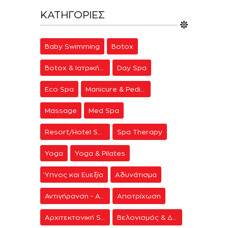
ΚΑΤΗΓΟΡΊΕΣ
Baby Swimming
Botox
Botox & Ιατρική Αισθητική
Day Spa
Eco Spa
Manicure & Pedicure
Massage
Med Spa
Resort/Hotel Spa
Spa Therapy
Yoga
Yoga & Pilates
Ύπνος και Ευεξία
Αδυνάτισμα
Αντιγήρανση - Ανάπλαση Προσώπου
Αποτρίχωση
Αρχιτεκτονική Spa
Βελονισμός & Διαλογισμός