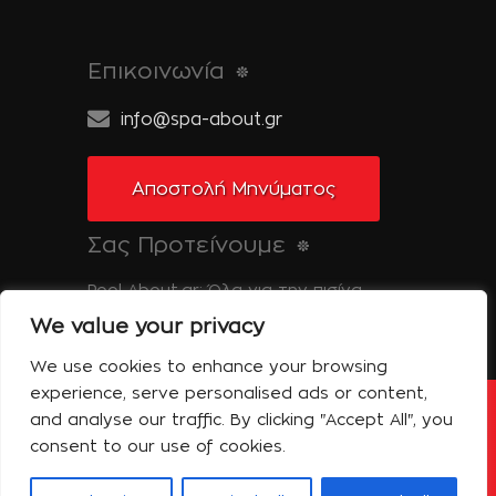
Επικοινωνία
info@spa-about.gr
Αποστολή Μηνύματος
Σας Προτείνουμε
Pool-About.gr: Όλα για την πισίνα
We value your privacy
Tinos-About.gr: Ανακαλύψτε την Τήνο
We use cookies to enhance your browsing
experience, serve personalised ads or content,
and analyse our traffic. By clicking "Accept All", you
Copyright © 2014 Spa About | All Rights
Reserved | Powered by Shell-iT
consent to our use of cookies.
Η Εταιρεία – Spa About
Επικοινωνία