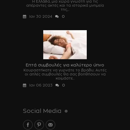
Η Ελλάδα, μια χώρα γνωστή για τις
απέραντες ακτές και τα ιστορικά μνημεία
της,...
Ιαν 30 2024
0
Επτά συμβουλές για καλύτερο ύπνο
Κουραστήκατε να γυρνάτε το βράδυ; Αυτές
οι απλές συμβουλές θα σας βοηθήσουν να
κοιμάστε...
Ιαν 06 2023
0
Social Media