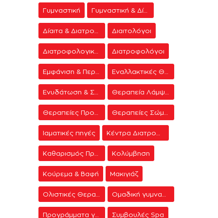
Γυμναστική
Γυμναστική & Δίαιτα
Δίαιτα & Διατροφή
Διαιτολόγοι
Διατροφολογικά προγράμματα
Διατροφολόγοι
Εμφάνιση & Περιποίηση
Εναλλακτικές Θεραπείες
Ενυδάτωση & Σύσφιξη
Θεραπεία Λάμψης
Θεραπείες Προσώπου
Θεραπείες Σώματος
Ιαματικές πηγές
Κέντρα Διατροφής & Δίαιτας
Καθαρισμός Προσώπου
Κολύμβηση
Κούρεμα & Βαφή
Μακιγιάζ
Ολιστικές Θεραπείες
Ομαδική γυμναστική
Προγράμματα γυμναστικής
Συμβουλές Spa