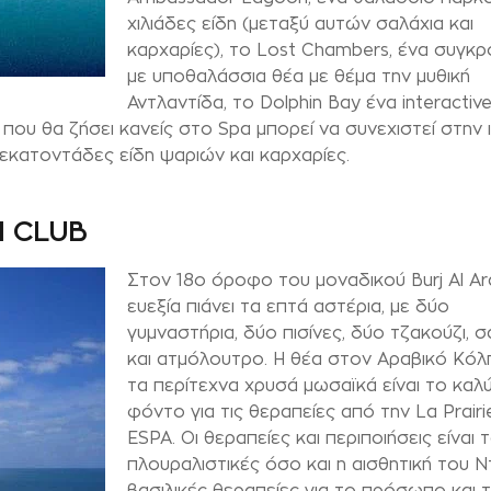
χιλιάδες είδη (μεταξύ αυτών σαλάχια και
καρχαρίες), το Lost Chambers, ένα συγκ
με υποθαλάσσια θέα με θέμα την μυθική
Αντλαντίδα, το Dolphin Bay ένα interactiv
 που θα ζήσει κανείς στο Spa μπορεί να συνεχιστεί στην 
 εκατοντάδες είδη ψαριών και καρχαρίες.
H CLUB
Στον 18ο όροφο του μοναδικού Burj Al Ar
ευεξία πιάνει τα επτά αστέρια, με δύο
γυμναστήρια, δύο πισίνες, δύο τζακούζι, 
και ατμόλουτρο. Η θέα στον Αραβικό Κόλ
τα περίτεχνα χρυσά μωσαϊκά είναι το καλ
φόντο για τις θεραπείες από την La Prairi
ESPA. Οι θεραπείες και περιποιήσεις είναι
πλουραλιστικές όσο και η αισθητική του Ν
βασιλικές θεραπείες για το πρόσωπο και 