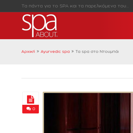
Τα πάντα για το SPA και τα παρελκόμενα του…
Αρχική
Ayurvedic spa
Τα spa στο Ντουμπάι
0