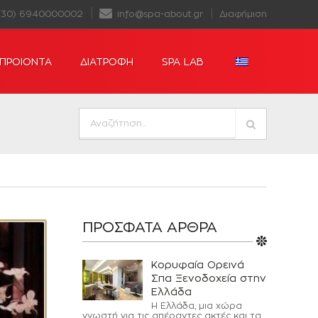
+30) 6940000002
info@spa-about.gr
Διαφήμιση
ΠΡΟΙΟΝΤΑ
ΔΙΑΤΡΟΦΗ
SPA LAB
ΠΡΌΣΦΑΤΑ ΆΡΘΡΑ
Κορυφαία Ορεινά
Σπα Ξενοδοχεία στην
Ελλάδα
Η Ελλάδα, μια χώρα
γνωστή για τις απέραντες ακτές και τα