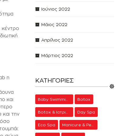
Ιούνιος 2022
ρότημα
Μάιος 2022
e κέντρο
ιδιωτική
Απρίλιος 2022
Μάρτιος 2022
ab η
ΚΑΤΗΓΟΡΊΕΣ
σάουνα
πο και
Baby Swimming
Botox
ύτερο
Botox & Ιατρική Αισθητική
Day Spa
e και την
 τόσο
Eco Spa
Manicure & Pedicure
τουμπάι:
το σώμα,