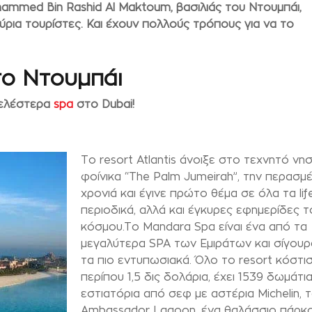
ammed Bin Rashid Al Maktoum, βασιλιάς του Ντουμπάι,
ύρια τουρίστες. Και έχουν πολλούς τρόπους για να το
το Ντουμπάι
τελέστερα
spa
στο Dubai!
Το resort Atlantis άνοιξε στο τεχνητό νησ
φοίνικα “The Palm Jumeirah”, την περασμ
χρονιά και έγινε πρώτο θέμα σε όλα τα lif
περιοδικά, αλλά και έγκυρες εφημερίδες τ
κόσμου.Το Mandara Spa είναι ένα από τα
μεγαλύτερα SPA των Εμιράτων και σίγου
τα πιο εντυπωσιακά. Όλο το resort κόστι
περίπου 1,5 δις δολάρια, έχει 1539 δωμάτια
εστιατόρια από σεφ με αστέρια Michelin, 
Ambassador Lagoon, ένα θαλάσσιο πάρκ