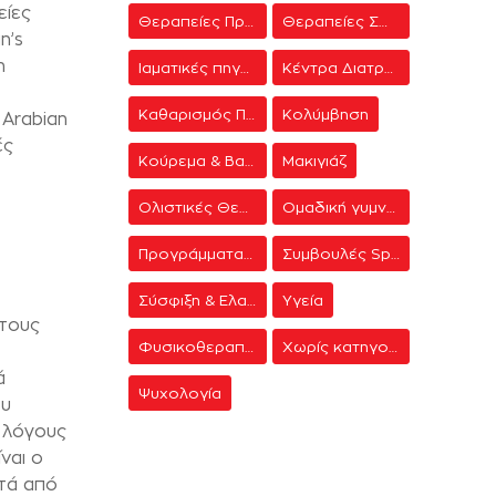
είες
Θεραπείες Προσώπου
Θεραπείες Σώματος
n’s
n
Ιαματικές πηγές
Κέντρα Διατροφής & Δίαιτας
Καθαρισμός Προσώπου
Κολύμβηση
 Arabian
ές
Κούρεμα & Βαφή
Μακιγιάζ
Ολιστικές Θεραπείες
Ομαδική γυμναστική
Προγράμματα γυμναστικής
Συμβουλές Spa
Σύσφιξη & Ελαστικότητα
Υγεία
στους
Φυσικοθεραπεία
Χωρίς κατηγορία
ά
Ψυχολογία
ου
ς λόγους
ναι ο
τά από