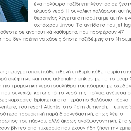
ένα πολύωρο ταξίδι επιπλέοντας σε ζεστ
αλμυρό νερό. Η συνολική χαλάρωση αυτής
θεραπείας λέγεται ότι ισούται με αυτήν ε
οχτάωρου ύπνου. Το αντίδοτο του jet lag
κάθεστε σε αναπαυτικά καθίσματα, που προφέρουν 47
 που δεν πρέπει να χάσεις όποτε ταξιδέψεις στο Ντουμπ
χης πραγματοποιεί κάθε πιθανή επιθυμία κάθε τουρίστα κ
ρά σκέφτηκε και τους adrenaline junkies, με το το Leap O
 η πιο τρομακτική νεροτσουλήθρα του κόσμου, με σχεδό
, που συνεχίζει κάτω από το νερό της πισίνας, ανάμεσα σ
ες καρχαρίες. Βρίσκεται στο τεράστιο θαλάσσιο πάρκο
enture, του resort Atlantis, στο Palm Jumeirah. Η εμπειρία
σότερο τρομακτική παρά διασκεδαστική, όπως λέει ο
όσωπος του πάρκου, αλλά άκρως αναζωογονητική. Στο 
ουν βίντεο από τυχερούς που έχουν ήδη ζήσει την εμπει