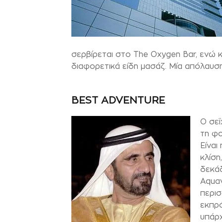
σερβίρεται στο The Oxygen Bar, ενώ 
διαφορετικά είδη μασάζ. Μία απόλαυση
BEST ADVENTURE
Ο σεΐ
τη φο
Είναι
κλίση
δεκάδ
Aquav
περισ
εκπρ
υπάρχ