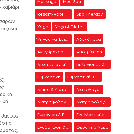
Massage
Med Spa
χαβιάρι,
Resort/Hotel Spa
Spa Therapy
σσάρων
Yoga
Yoga & Pilates
na) και
Ύπνος και Ευεξία
Αδυνάτισμα
Αντιγήρανση - Ανάπλαση Προσώπου
Αποτρίχωση
Αρχιτεκτονική Spa
Βελονισμός & Διαλογισμός
Γυμναστική
Γυμναστική & Δίαιτα
ξι
ς,
Δίαιτα & Διατροφή
Διαιτολόγοι
ερική
βική
Διατροφολογικά προγράμματα
Διατροφολόγοι
Εμφάνιση & Περιποίηση
Εναλλακτικές Θεραπείες
e Jacobs
άστια
Ενυδάτωση & Σύσφιξη
Θεραπεία Λάμψης
ώματος,