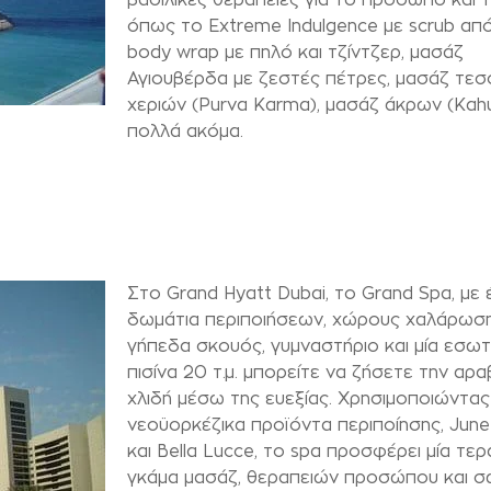
όπως το Extreme Indulgence με scrub από 
body wrap με πηλό και τζίντζερ, μασάζ
Αγιουβέρδα με ζεστές πέτρες, μασάζ τε
χεριών (Purva Karma), μασάζ άκρων (Kahu
πολλά ακόμα.
Στο Grand Hyatt Dubai, το Grand Spa, με έ
δωμάτια περιποιήσεων, χώρους χαλάρωση
γήπεδα σκουός, γυμναστήριο και μία εσωτ
πισίνα 20 τ.μ. μπορείτε να ζήσετε την αρα
χλιδή μέσω της ευεξίας. Χρησιμοποιώντας
νεοϋορκέζικα προϊόντα περιποίησης, Jun
και Bella Lucce, το spa προσφέρει μία τερ
γκάμα μασάζ, θεραπειών προσώπου και σ