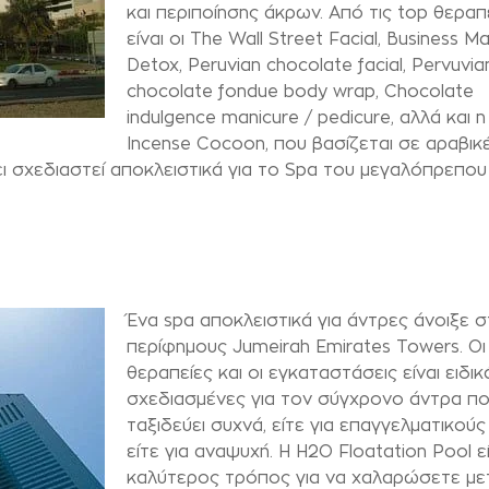
και περιποίησης άκρων. Από τις top θεραπ
είναι οι The Wall Street Facial, Business Ma
Detox, Peruvian chocolate facial, Pervuvia
chocolate fondue body wrap, Chocolate
indulgence manicure / pedicure, αλλά και η
Incense Cocoon, που βασίζεται σε αραβικ
ι σχεδιαστεί αποκλειστικά για το Spa του μεγαλόπρεπου
Ένα spa αποκλειστικά για άντρες άνοιξε 
περίφημους Jumeirah Emirates Towers. Οι
θεραπείες και οι εγκαταστάσεις είναι ειδικ
σχεδιασμένες για τον σύγχρονο άντρα π
ταξιδεύει συχνά, είτε για επαγγελματικού
είτε για αναψυχή. Η H2O Floatation Pool εί
καλύτερος τρόπος για να χαλαρώσετε με