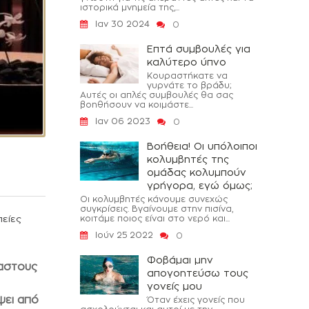
ιστορικά μνημεία της,...
Ιαν 30 2024
0
Επτά συμβουλές για
καλύτερο ύπνο
Κουραστήκατε να
γυρνάτε το βράδυ;
Αυτές οι απλές συμβουλές θα σας
βοηθήσουν να κοιμάστε...
Ιαν 06 2023
0
Βοήθεια! Οι υπόλοιποι
κολυμβητές της
ομάδας κολυμπούν
γρήγορα, εγώ όμως;
Οι κολυμβητές κάνουμε συνεχώς
συγκρίσεις. Βγαίνουμε στην πισίνα,
πείες
κοιτάμε ποιος είναι στο νερό και...
Ιούν 25 2022
0
Φοβάμαι μην
ταστους
απογοητεύσω τους
γονείς μου
ψει από
Όταν έχεις γονείς που