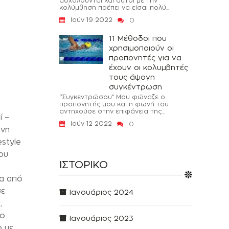
ασχολούνται και αυτοί με την
κολύμβηση πρέπει να είσαι πολύ...
Ιούν 19 2022
0
11 Μέθοδοι που
χρησιμοποιούν οι
προπονητές για να
έχουν οι κολυμβητές
τους άψογη
συγκέντρωση
‘’Συγκεντρώσου’’ Μου φώναζε ο
προπονητής μου και η φωνή του
αντηχούσε στην επιφάνεια της...
ί –
Ιούν 12 2022
0
ένη
estyle
ου
ΙΣΤΟΡΙΚΌ
ρα από
σε
Ιανουάριος 2024
,
το
Ιανουάριος 2023
ο με