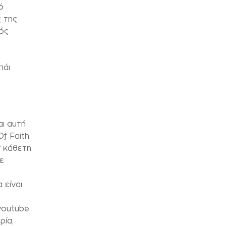
ό
 της
νός
άι.
αι αυτή
f Faith.
ν κάθετη
ε
 είναι
youtube
ρία,