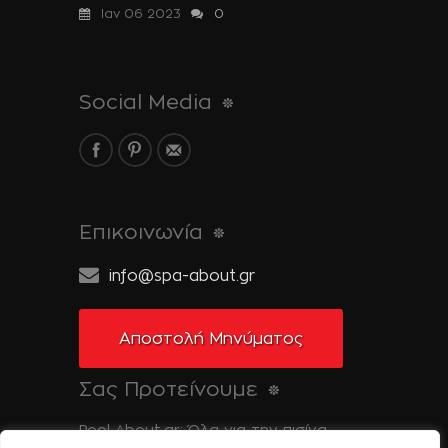
Ιαν 06 2023
0
Social Media
Επικοινωνία
info@spa-about.gr
Αποστολή Μηνύματος
Σας Προτείνουμε
Pool-About.gr: Όλα για την πισίνα