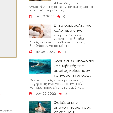
Η Ελλάδα, μια χώρα
γνωστή για τις απέραντες ακτές και τα
ιστορικά μνημεία της,...
Ιαν 30 2024
0
Επτά συμβουλές για
καλύτερο ύπνο
Κουραστήκατε να
γυρνάτε το βράδυ;
Αυτές οι απλές συμβουλές θα σας
βοηθήσουν να κοιμάστε...
Ιαν 06 2023
0
Βοήθεια! Οι υπόλοιποι
κολυμβητές της
ομάδας κολυμπούν
γρήγορα, εγώ όμως;
Οι κολυμβητές κάνουμε συνεχώς
συγκρίσεις. Βγαίνουμε στην πισίνα,
κοιτάμε ποιος είναι στο νερό και...
,
η
Ιούν 25 2022
0
Φοβάμαι μην
απογοητεύσω τους
ζοντας
γονείς μου