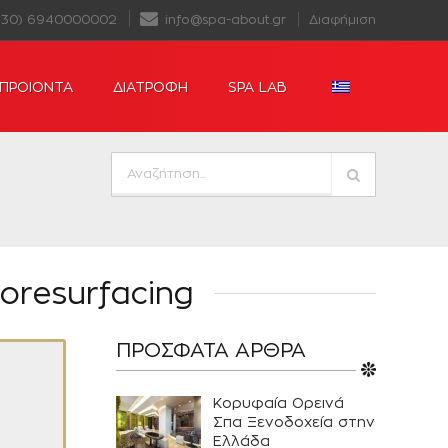
+30) 6940000002
info@spa-about.gr
Διαφήμιση
ΠΡΟΙΟΝΤΑ
ΔΙΑΤΡΟΦΗ
SPA LAB
oresurfacing
ΠΡΌΣΦΑΤΑ ΆΡΘΡΑ
Κορυφαία Ορεινά
Σπα Ξενοδοχεία στην
Ελλάδα