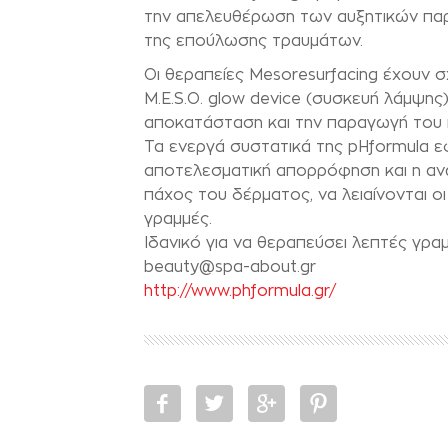
την απελευθέρωση των αυξητικών παρ
της επούλωσης τραυμάτων.
Οι θεραπείες Mesoresurfacing έχουν σ
M.E.S.O. glow device (συσκευή λάμψης)
αποκατάσταση και την παραγωγή του 
Τα ενεργά συστατικά της pHformula ε
αποτελεσματική απορρόφηση και η ανώ
πάχος του δέρματος, να λειαίνονται οι
γραμμές.
Ιδανικό για να θεραπεύσει λεπτές γρα
beauty@spa-about.gr
http://www.phformula.gr/