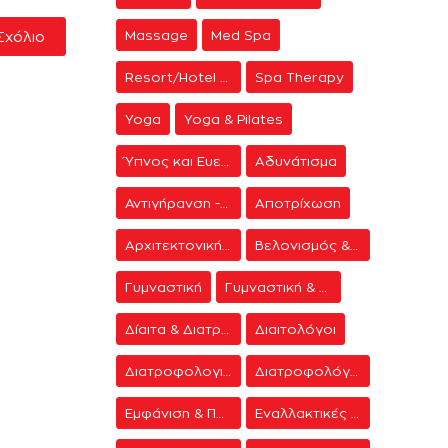
Massage
Med Spa
Resort/Hotel Spa
Spa Therapy
Yoga
Yoga & Pilates
Ύπνος και Ευεξία
Αδυνάτισμα
Αντιγήρανση - Ανάπλαση Προσώπου
Αποτρίχωση
Αρχιτεκτονική Spa
Βελονισμός & Διαλογισμός
Γυμναστική
Γυμναστική & Δίαιτα
Δίαιτα & Διατροφή
Διαιτολόγοι
Διατροφολογικά προγράμματα
Διατροφολόγοι
Εμφάνιση & Περιποίηση
Εναλλακτικές Θεραπείες