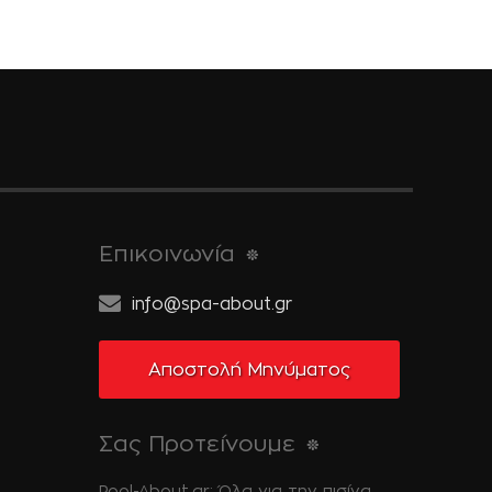
Επικοινωνία
info@spa-about.gr
Αποστολή Μηνύματος
Σας Προτείνουμε
Pool-About.gr: Όλα για την πισίνα