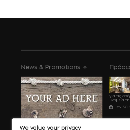
News & Promotions
Πρόσφ
για τις απ
μνημεία της,
Ιαν 30
We value your privacy