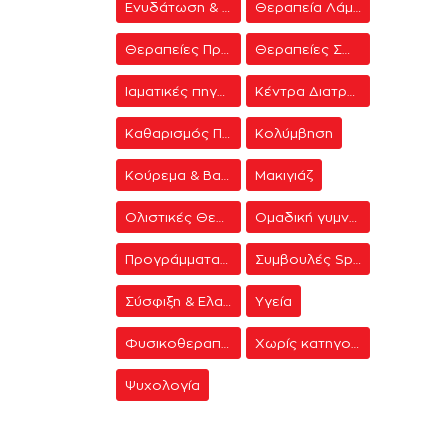
Ενυδάτωση & Σύσφιξη
Θεραπεία Λάμψης
Θεραπείες Προσώπου
Θεραπείες Σώματος
Ιαματικές πηγές
Κέντρα Διατροφής & Δίαιτας
Καθαρισμός Προσώπου
Κολύμβηση
Κούρεμα & Βαφή
Μακιγιάζ
Ολιστικές Θεραπείες
Ομαδική γυμναστική
Προγράμματα γυμναστικής
Συμβουλές Spa
Σύσφιξη & Ελαστικότητα
Υγεία
Φυσικοθεραπεία
Χωρίς κατηγορία
Ψυχολογία