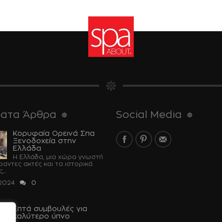
ατα Άρθρα
Social Media
Κορυφαία Ορεινά Σπα
Ξενοδοχεία στην
Ελλάδα
Η Ελλάδα, μια χώρα γνωστή
έραντες ακτές και τα ιστορικά
...
 2024
0
Επτά συμβουλές για
καλύτερο ύπνο