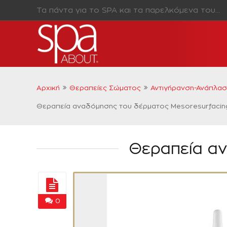
Τα πάντα για το SPA και τα παρελκόμενα του…
Αρχική
Θεραπείες Σώματος
Αντιγήρανση-Ανάπλα
Θεραπεία αναδόμησης του δέρματος Mesoresurfacin
Θεραπεία αν
0