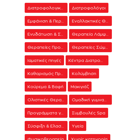
Διατροφολογικά προγράμματα
Διατροφολόγοι
Εμφάνιση & Περιποίηση
Εναλλακτικές Θεραπείες
Ενυδάτωση & Σύσφιξη
Θεραπεία Λάμψης
Θεραπείες Προσώπου
Θεραπείες Σώματος
Ιαματικές πηγές
Κέντρα Διατροφής & Δίαιτας
Καθαρισμός Προσώπου
Κολύμβηση
Κούρεμα & Βαφή
Μακιγιάζ
Ολιστικές Θεραπείες
Ομαδική γυμναστική
Προγράμματα γυμναστικής
Συμβουλές Spa
Σύσφιξη & Ελαστικότητα
Υγεία
Φυσικοθεραπεία
Χωρίς κατηγορία