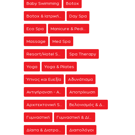
Baby Swimming
Botox
Botox & Ιατρική Αισθητική
Day Spa
Eco Spa
Manicure & Pedicure
Massage
Med Spa
Resort/Hotel Spa
Spa Therapy
Yoga
Yoga & Pilates
Ύπνος και Ευεξία
Αδυνάτισμα
Αντιγήρανση - Ανάπλαση Προσώπου
Αποτρίχωση
Αρχιτεκτονική Spa
Βελονισμός & Διαλογισμός
Γυμναστική
Γυμναστική & Δίαιτα
Δίαιτα & Διατροφή
Διαιτολόγοι