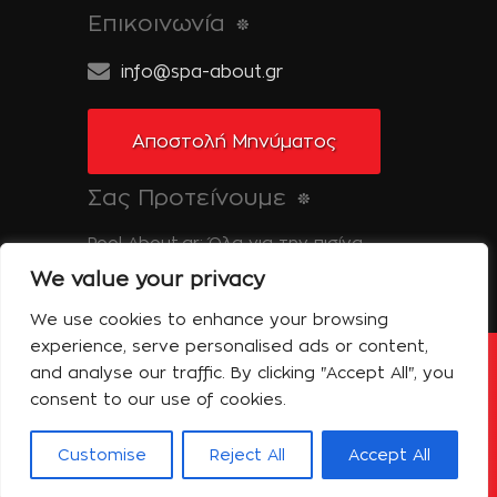
Επικοινωνία
info@spa-about.gr
Αποστολή Μηνύματος
Σας Προτείνουμε
Pool-About.gr: Όλα για την πισίνα
We value your privacy
Tinos-About.gr: Ανακαλύψτε την Τήνο
We use cookies to enhance your browsing
experience, serve personalised ads or content,
and analyse our traffic. By clicking "Accept All", you
Copyright © 2014 Spa About | All Rights
Reserved | Powered by Shell-iT
consent to our use of cookies.
Η Εταιρεία – Spa About
Επικοινωνία
Όροι Χρήσης
Πολιτική Απορρήτου
Customise
Reject All
Accept All