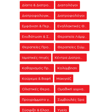
Δίαιτα & Διατροφή
Διαιτολόγοι
Διατροφολογικά προγράμματα
Διατροφολόγοι
Εμφάνιση & Περιποίηση
Εναλλακτικές Θεραπείες
Ενυδάτωση & Σύσφιξη
Θεραπεία Λάμψης
Θεραπείες Προσώπου
Θεραπείες Σώματος
Ιαματικές πηγές
Κέντρα Διατροφής & Δίαιτας
Καθαρισμός Προσώπου
Κολύμβηση
Κούρεμα & Βαφή
Μακιγιάζ
Ολιστικές Θεραπείες
Ομαδική γυμναστική
Προγράμματα γυμναστικής
Συμβουλές Spa
Σύσφιξη & Ελαστικότητα
Υγεία