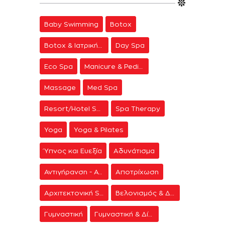
Baby Swimming
Botox
Botox & Ιατρική Αισθητική
Day Spa
Eco Spa
Manicure & Pedicure
Massage
Med Spa
Resort/Hotel Spa
Spa Therapy
Yoga
Yoga & Pilates
Ύπνος και Ευεξία
Αδυνάτισμα
Αντιγήρανση - Ανάπλαση Προσώπου
Αποτρίχωση
Αρχιτεκτονική Spa
Βελονισμός & Διαλογισμός
Γυμναστική
Γυμναστική & Δίαιτα