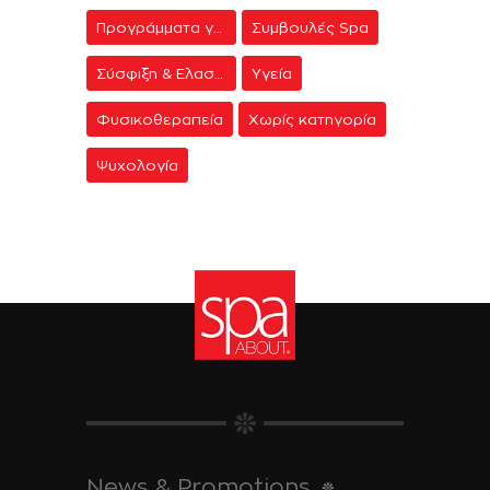
Προγράμματα γυμναστικής
Συμβουλές Spa
Σύσφιξη & Ελαστικότητα
Υγεία
Φυσικοθεραπεία
Χωρίς κατηγορία
Ψυχολογία
News & Promotions