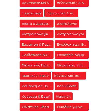
Αρχιτεκτονική Spa
Βελονισμός & Διαλογισμός
Γυμναστική
Γυμναστική & Δίαιτα
Δίαιτα & Διατροφή
Διαιτολόγοι
Διατροφολογικά προγράμματα
Διατροφολόγοι
Εμφάνιση & Περιποίηση
Εναλλακτικές Θεραπείες
Ενυδάτωση & Σύσφιξη
Θεραπεία Λάμψης
Θεραπείες Προσώπου
Θεραπείες Σώματος
Ιαματικές πηγές
Κέντρα Διατροφής & Δίαιτας
Καθαρισμός Προσώπου
Κολύμβηση
Κούρεμα & Βαφή
Μακιγιάζ
Ολιστικές Θεραπείες
Ομαδική γυμναστική