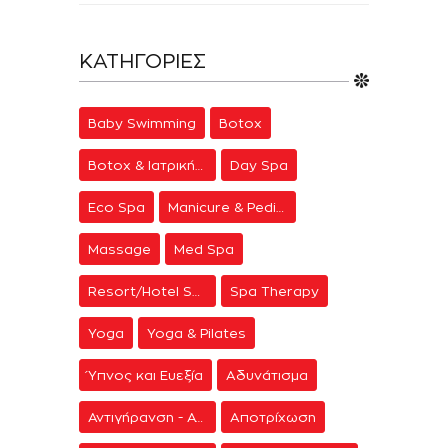
ΚΑΤΗΓΟΡΊΕΣ
Baby Swimming
Botox
Botox & Ιατρική Αισθητική
Day Spa
Eco Spa
Manicure & Pedicure
Massage
Med Spa
Resort/Hotel Spa
Spa Therapy
Yoga
Yoga & Pilates
Ύπνος και Ευεξία
Αδυνάτισμα
Αντιγήρανση - Ανάπλαση Προσώπου
Αποτρίχωση