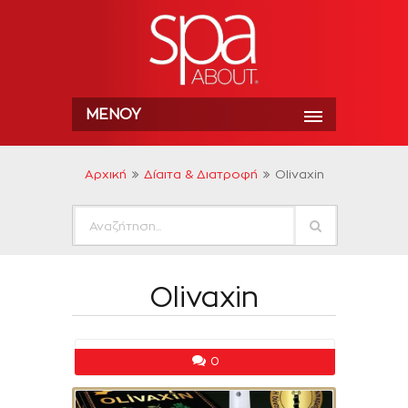
ΜΕΝΟΎ
Αρχική
Δίαιτα & Διατροφή
Olivaxin
Olivaxin
0