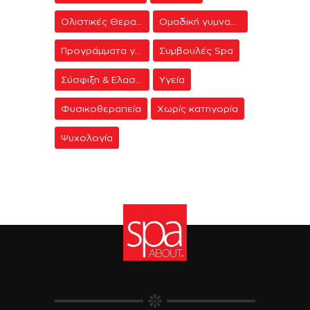
Ολιστικές Θεραπείες
Ομαδική γυμναστική
Προγράμματα γυμναστικής
Συμβουλές Spa
Σύσφιξη & Ελαστικότητα
Υγεία
Φυσικοθεραπεία
Χωρίς κατηγορία
Ψυχολογία