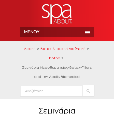
ΜΕΝΟΎ
Αρχική
Botox & Ιατρική Αισθητική
Botox
Σεμινάρια Μεσοθεραπείας-Botox-Fillers
από την Apalis Biomedical
Σεμινάρια