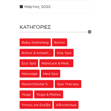
Μάρτιος 2022
ΚΑΤΗΓΟΡΊΕΣ
Baby Swimming
Botox
Botox & Ιατρική Αισθητική
Day Spa
Eco Spa
Manicure & Pedicure
Massage
Med Spa
Resort/Hotel Spa
Spa Therapy
Yoga
Yoga & Pilates
Ύπνος και Ευεξία
Αδυνάτισμα