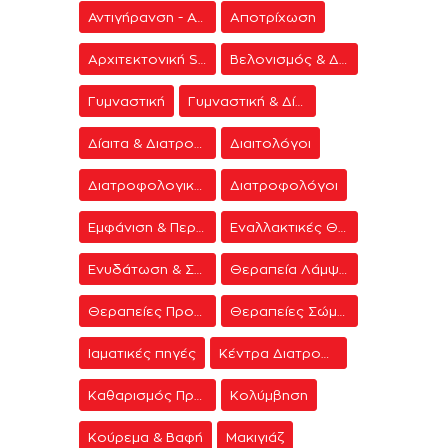
Αντιγήρανση - Ανάπλαση Προσώπου
Αποτρίχωση
Αρχιτεκτονική Spa
Βελονισμός & Διαλογισμός
Γυμναστική
Γυμναστική & Δίαιτα
Δίαιτα & Διατροφή
Διαιτολόγοι
Διατροφολογικά προγράμματα
Διατροφολόγοι
Εμφάνιση & Περιποίηση
Εναλλακτικές Θεραπείες
Ενυδάτωση & Σύσφιξη
Θεραπεία Λάμψης
Θεραπείες Προσώπου
Θεραπείες Σώματος
Ιαματικές πηγές
Κέντρα Διατροφής & Δίαιτας
Καθαρισμός Προσώπου
Κολύμβηση
Κούρεμα & Βαφή
Μακιγιάζ