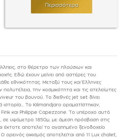
Περισσότερα
ς Άλπεις, στο θέρετρο των πλούσιων και
ριοχής. Εδώ έχουν μείνει από αστέρες του
κάθε εθνικότητας. Μεταξύ τους και Έλληνες
ν πολυτέλεια, την κοσμικότητα και τις ατελείωτες
iveur του βουνού. Το διεθνές jet set δίνει
 ιστορία... Το Kilimandjaro οραματίστηκαν,
y Fink και Philippe Capezzone. Το υπέροχο αυτό
α, σε υψόμετρο 1850μ, με άμεση πρόσβαση στις
αι έκτοτε αποτελεί το αγαπημένο ξενοδοχείο
ορεινός οικισμός αποτελείται από 11 Lux chalet,