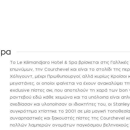
Spa
Το Le Kilimandjaro Hotel & Spa βρίσκεται στις Γαλλικέ
επωνύμων, την Courchevel και είναι το στολίδι της πε
Χόλιγουντ, μέχρι Πρωθυπουργοί, αλλά κυρίως Κροίσοι 
μεγιστάνες, οι οποίοι φαίνεται να έχουν ανακαλύψει τη
exclusive πίστες σκι, που αποτελούν τη χαρά των bon v
ραντεβού εδώ κάθε χειμώνα και τα υπόλοιπα είναι απλά
σχεδίασαν και υλοποίησαν οι ιδιοκτήτες του, οι Stanle
συγκρότημα χτίστηκε το 2001 σε μία μαγική τοποθεσί
συναρπαστικές και ξακουστές πίστες της Courchevel κ
πολλών λαμπερών ονομάτων παγκόσμιου βεληνεκούς. Ο 