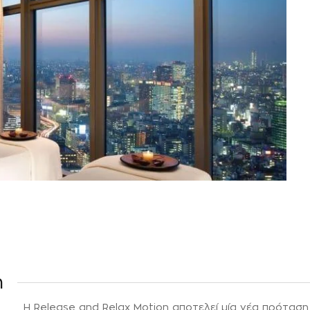
n
Η Release and Relax Motion αποτελεί μία νέα πρότασ