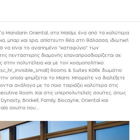
 Το Mandarin Oriental, στο Μαϊάμι, ένα από τα καλύτερα
ια, μπαρ και spa, απίστευτη θέα στη θάλασσα, ιδιωτική
ά να είναι το αγαπημένο “καταφύγιο” των
α της πεντάστερης διαμονής επαναπροσδιορίζεται σε
ς στην πολυτέλεια και με τον κοσμοπολίτικο
sc_hr_invisible_small] Rooms & Suites Κάθε δωμάτιο
α την οποία φημίζεται το Miami. Μπορείτε να διαλέξετε
ται ανάλογα με το ποιο ταιριάζει καλύτερα στις
Executive Room. Και στις υπερπολυτελείς σουίτες, όπως
ynasty, Brickell, Family, Biscayne, Oriental και
ταία σουίτα που…