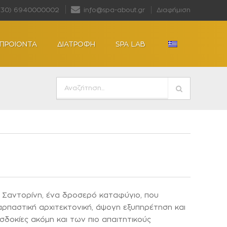
+30) 6940000002
info@spa-about.gr
Διαφήμιση
ΠΡΟΙΟΝΤΑ
ΔΙΑΤΡΟΦΗ
SPA LAB
 Σαντορίνη, ένα δροσερό καταφύγιο, που
ναρπαστική αρχιτεκτονική, άψογη εξυπηρέτηση και
δοκίες ακόμη και των πιο απαιτητικούς