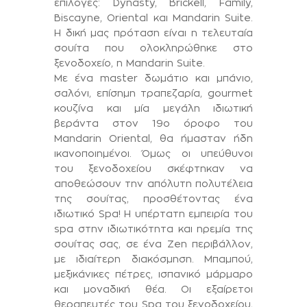
επιλογές: Dynasty, Brickell, Family,
Biscayne, Oriental και Mandarin Suite.
Η δική μας πρόταση είναι η τελευταία
σουίτα που ολοκληρώθηκε στο
ξενοδοχείο, η Mandarin Suite.
Με ένα master δωμάτιο και μπάνιο,
σαλόνι, επίσημη τραπεζαρία, gourmet
κουζίνα και μία μεγάλη ιδιωτική
βεράντα στον 19ο όροφο του
Mandarin Oriental, θα ήμασταν ήδη
ικανοποιημένοι. Όμως οι υπεύθυνοι
του ξενοδοχείου σκέφτηκαν να
αποθεώσουν την απόλυτη πολυτέλεια
της σουίτας, προσθέτοντας ένα
ιδιωτικό Spa! Η υπέρτατη εμπειρία του
spa στην ιδιωτικότητα και ηρεμία της
σουίτας σας, σε ένα Zen περιβάλλον,
με ιδιαίτερη διακόσμηση. Μπαμπού,
μεξικάνικες πέτρες, ισπανικό μάρμαρο
και μοναδική θέα. Οι εξαίρετοι
θεραπευτές του Spa του ξενοδοχείου,