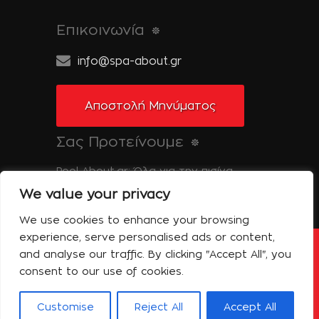
Επικοινωνία
info@spa-about.gr
Αποστολή Μηνύματος
Σας Προτείνουμε
Pool-About.gr: Όλα για την πισίνα
We value your privacy
Tinos-About.gr: Ανακαλύψτε την Τήνο
We use cookies to enhance your browsing
experience, serve personalised ads or content,
and analyse our traffic. By clicking "Accept All", you
Copyright © 2014 Spa About | All Rights
Reserved | Powered by Shell-iT
consent to our use of cookies.
Η Εταιρεία – Spa About
Επικοινωνία
Όροι Χρήσης
Πολιτική Απορρήτου
Customise
Reject All
Accept All