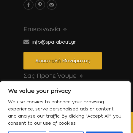
Επικοινωνία
info@spa-about.gr
Αποστολή Μηνύματος
Σας Προτείνουμε
Pool-About.gr: Όλα για την πισίνα
We value your privacy
Tinos-About.gr: Ανακαλύψτε την Τήνο
We use cookies to enhance your browsing
experience, serve personalised ads or content,
and analyse our traffic. By clicking "Accept All", you
consent to our use of cookies.
Copyright © 2014 Spa About | All Rights
Reserved | Powered by Shell-iT