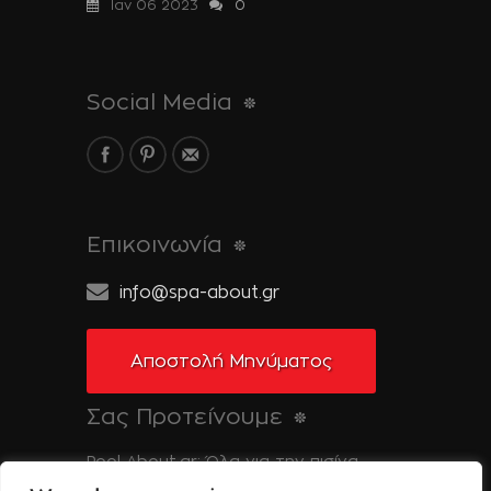
Ιαν 06 2023
0
Social Media
Επικοινωνία
info@spa-about.gr
Αποστολή Μηνύματος
Σας Προτείνουμε
Pool-About.gr: Όλα για την πισίνα