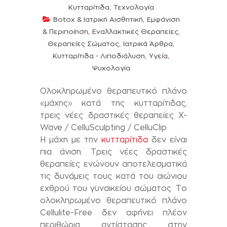
,
Κυτταρίτιδα
Τεχνολογία
,
Botox & Ιατρική Αισθητική
Εμφάνιση
,
,
& Περιποίηση
Εναλλακτικές Θεραπείες
,
,
Θεραπείες Σώματος
Ιατρικά Άρθρα
,
,
Κυτταρίτιδα - Λιποδιάλυση
Υγεία
Ψυχολογία
Ολοκληρωμένο θεραπευτικό πλάνο
«μάχης» κατά της κυτταρίτιδας,
τρεις νέες δραστικές θεραπείες X-
Wave / CelluSculpting / CelluClip
Η μάχη με την
κυτταρίτιδα
δεν είναι
πια άνιση. Τρεις νέες δραστικές
θεραπείες ενώνουν αποτελεσματικά
τις δυνάμεις τους κατά του αιώνιου
εχθρού του γυναικείου σώματος. Το
ολοκληρωμένο θεραπευτικό πλάνο
Cellulite-Free δεν αφήνει πλέον
περιθώρια αντίστασης στην