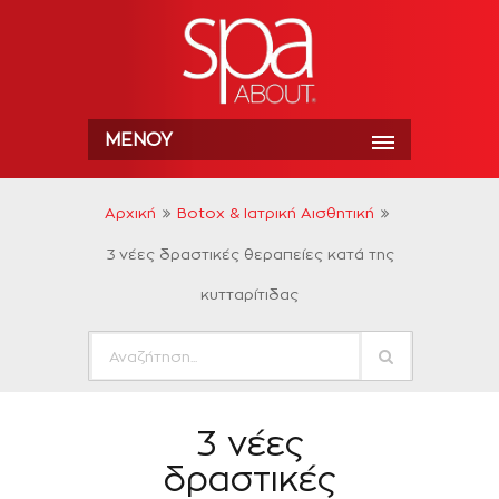
ΜΕΝΟΎ
Αρχική
Botox & Ιατρική Αισθητική
3 νέες δραστικές θεραπείες κατά της
κυτταρίτιδας
3 νέες
δραστικές