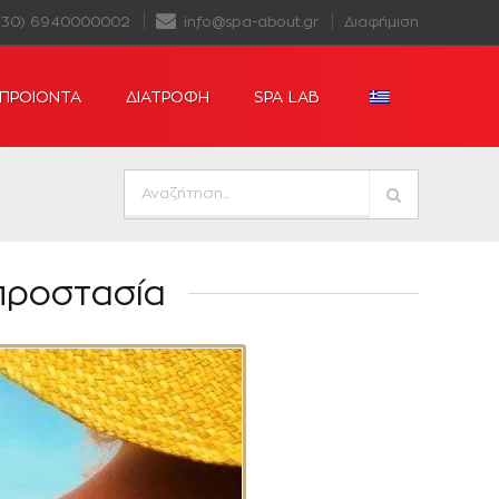
+30) 6940000002
info@spa-about.gr
Διαφήμιση
ΠΡΟΙΟΝΤΑ
ΔΙΑΤΡΟΦΗ
SPA LAB
 προστασία