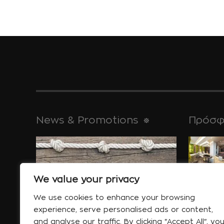
News & Promotions
Πρόσφ
για τις απ
μνημεία της,
We value your privacy
Ιαν 30
We use cookies to enhance your browsing
experience, serve personalised ads or content,
and analyse our traffic. By clicking "Accept All", yo