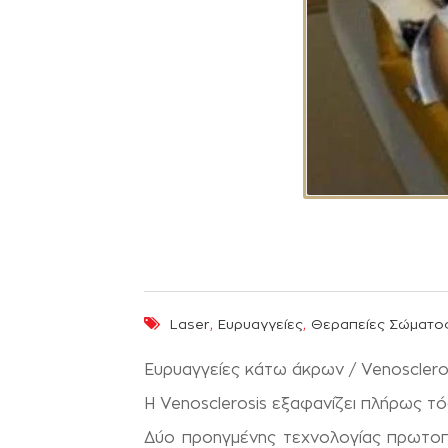
,
,
Laser
Ευρυαγγείες
Θεραπείες Σώματο
Ευρυαγγείες κάτω άκρων / Venosclero
H Venosclerosis εξα­φανίζει πλήρως τό
Δύο προηγμένης τεχνολογίας πρωτοπορ