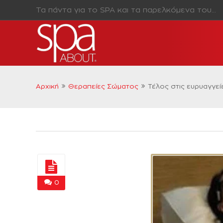
Τα πάντα για το SPA και τα παρελκόμενα του…
Αρχική
Θεραπείες Σώματος
Τέλος στις ευρυαγγεί
0