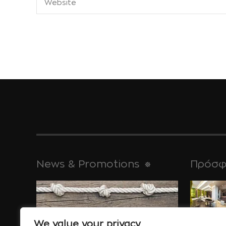
News & Promotions
Πρόσφ
για τις απ
μνημεία της,
We value your privacy