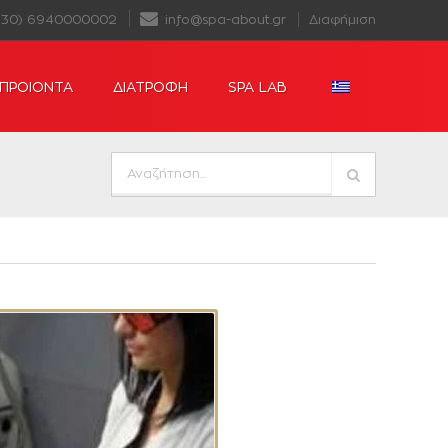
+30) 6940000002
info@spa-about.gr
Διαφήμιση
ΠΡΟΙΟΝΤΑ
ΔΙΑΤΡΟΦΗ
SPA LAB