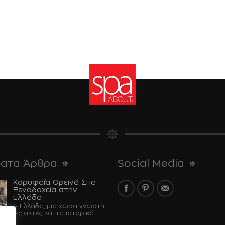
ατα Άρθρα
Social Media
Κορυφαία Ορεινά Σπα
Ξενοδοχεία στην
Ελλάδα
Η Ελλάδα, μια χώρα γνωστή
έραντες ακτές και τα ιστορικά
...