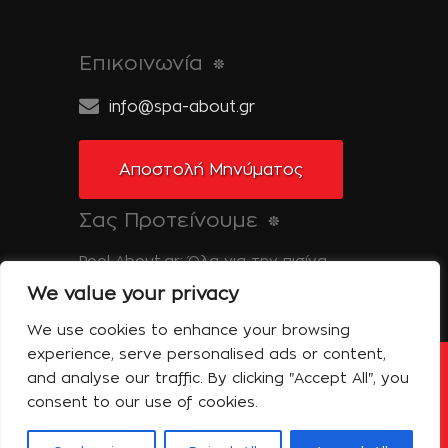
Επικοινωνία
info@spa-about.gr
Αποστολή Μηνύματος
Σας Προτείνουμε
Pool-About.gr: Όλα για την πισίνα
We value your privacy
Tinos-About.gr: Ανακαλύψτε την Τήνο
We use cookies to enhance your browsing
experience, serve personalised ads or content,
and analyse our traffic. By clicking "Accept All", you
Copyright © 2014 Spa About | All Rights
Reserved | Powered by Shell-iT
consent to our use of cookies.
Η Εταιρεία – Spa About
Επικοινωνία
Όροι Χρήσης
Πολιτική Απορρήτου