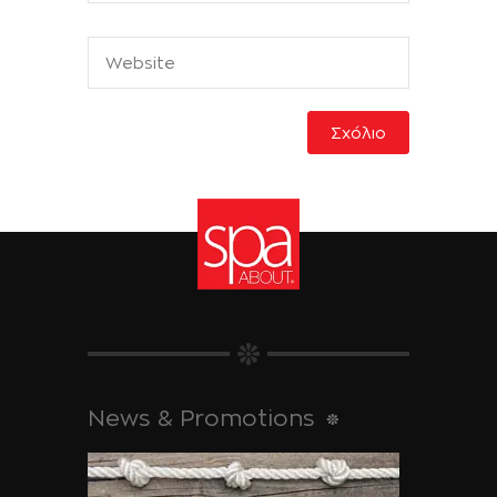
News & Promotions