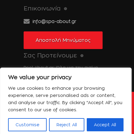
Επικοινωνία
info@spa-about.gr
Αποστολή Μηνύματος
Σας Προτείνουμε
Pool-About.gr: Όλα για την πισίνα
We value your privacy
Tinos-About.gr: Ανακαλύψτε την Τήνο
We use cookies to enhance your browsing
experience, serve personalised ads or content,
and analyse our traffic. By clicking "Accept All", you
Copyright © 2014 Spa About | All Rights
Reserved | Powered by Shell-iT
consent to our use of cookies.
Η Εταιρεία – Spa About
Επικοινωνία
Όροι Χρήσης
Πολιτική Απορρήτου
Customise
Reject All
Accept All