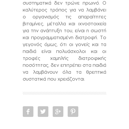
συστηματικά δεν τρώνε πρωινό. Ο
καλύτερος τρόπος για να λαμβάνει
ο οργανισμός τις απαραίτητες
βιταμίνες, μέταλλα και ιχνοστοιχεία
για την ανάπτυξη του, είναι η σωστή
και προγραμματισμένη διατροφή. Το
γεγονός όμως, ότι οι γονείς και τα
παιδιά είναι πολυάσχολοι και οι
τροφές χαμηλής διατροφικής
ποσότητας, δεν επιτρέπει στα παιδιά
να λαμβάνουν όλα τα θρεπτικά
συστατικά που χρειάζονται.