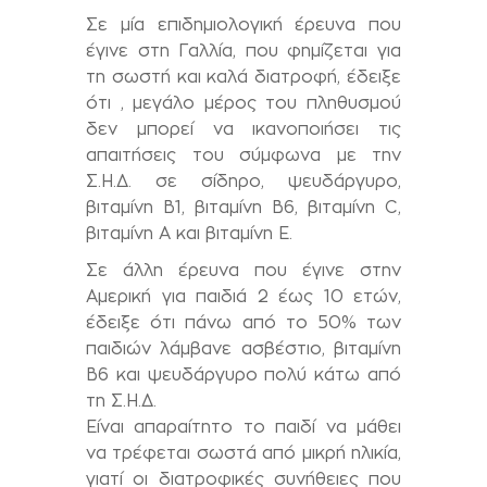
Σε μία επιδημιολογική έρευνα που
έγινε στη Γαλλία, που φημίζεται για
τη σωστή και καλά διατροφή, έδειξε
ότι , μεγάλο μέρος του πληθυσμού
δεν μπορεί να ικανοποιήσει τις
απαιτήσεις του σύμφωνα με την
Σ.Η.Δ. σε σίδηρο, ψευδάργυρο,
βιταμίνη Β1, βιταμίνη Β6, βιταμίνη C,
βιταμίνη Α και βιταμίνη Ε.
Σε άλλη έρευνα που έγινε στην
Αμερική για παιδιά 2 έως 10 ετών,
έδειξε ότι πάνω από το 50% των
παιδιών λάμβανε ασβέστιο, βιταμίνη
Β6 και ψευδάργυρο πολύ κάτω από
τη Σ.Η.Δ.
Είναι απαραίτητο το παιδί να μάθει
να τρέφεται σωστά από μικρή ηλικία,
γιατί οι διατροφικές συνήθειες που