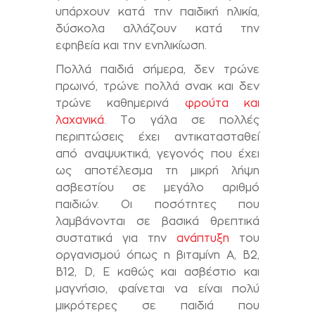
υπάρχουν κατά την παιδική ηλικία,
δύσκολα αλλάζουν κατά την
εφηβεία και την ενηλικίωση.
Πολλά παιδιά σήμερα, δεν τρώνε
πρωινό, τρώνε πολλά σνακ και δεν
τρώνε καθημερινά
φρούτα και
λαχανικά
. Το γάλα σε πολλές
περιπτώσεις έχει αντικατασταθεί
από αναψυκτικά, γεγονός που έχει
ως αποτέλεσμα τη μικρή λήψη
ασβεστίου σε μεγάλο αριθμό
παιδιών. Οι ποσότητες που
λαμβάνονται σε βασικά θρεπτικά
συστατικά για την
ανάπτυξη
του
οργανισμού όπως η βιταμίνη Α, Β2,
Β12, D, E καθώς και ασβέστιο και
μαγνήσιο, φαίνεται να είναι πολύ
μικρότερες σε παιδιά που