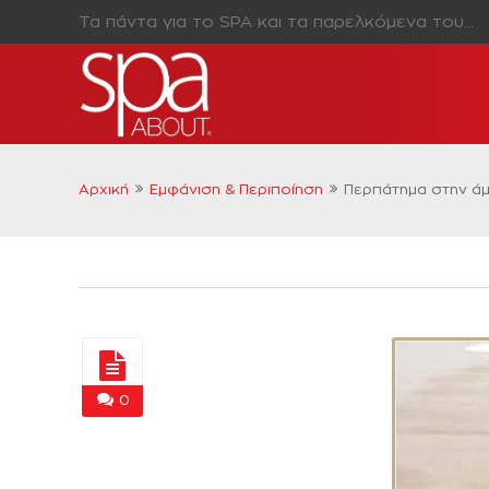
Τα πάντα για το SPA και τα παρελκόμενα του…
Αρχική
Εμφάνιση & Περιποίηση
Περπάτημα στην ά
0