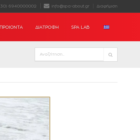
+30) 6940000002
info@spa-about.gr
Διαφήμιση
ΠΡΟΙΟΝΤΑ
ΔΙΑΤΡΟΦΗ
SPA LAB