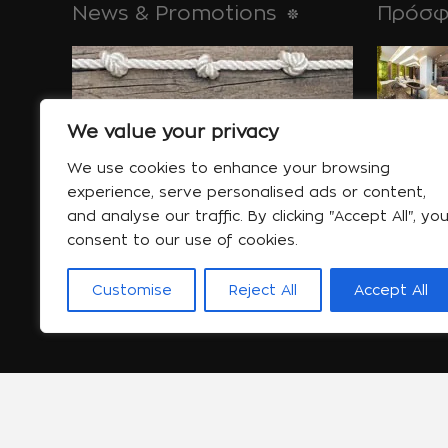
News & Promotions
Πρόσφ
για τις απ
μνημεία της,
We value your privacy
Ιαν 30
We use cookies to enhance your browsing
experience, serve personalised ads or content,
and analyse our traffic. By clicking "Accept All", yo
Ειδικές Προσφορές
consent to our use of cookies.
συμβουλές
Περισσότερα....
κοιμάστε...
Customise
Reject All
Accept All
Ιαν 06
Copyright © 2014 Spa About | All Rights Reserved | Po