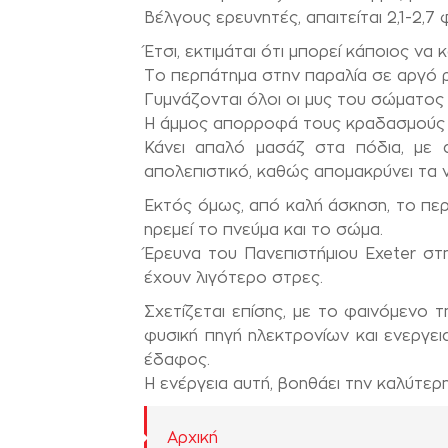
Βέλγους ερευνητές, απαιτείται 2,1-2,
Έτσι, εκτιμάται ότι μπορεί κάποιος να
Το περπάτημα στην παραλία σε αργό ρυ
Γυμνάζονται όλοι οι μυς του σώματος κα
Η άμμος απορροφά τους κραδασμούς κα
Κάνει απαλό μασάζ στα πόδια, με 
απολεπιστικό, καθώς απομακρύνει τα ν
Εκτός όμως, από καλή άσκηση, το περ
ηρεμεί το πνεύμα και το σώμα.
Έρευνα του Πανεπιστήμιου Exeter στ
έχουν λιγότερο στρες.
Σχετίζεται επίσης, με το φαινόμενο 
φυσική πηγή ηλεκτρονίων και ενεργει
έδαφος.
Η ενέργεια αυτή, βοηθάει την καλύτερ
Αρχική