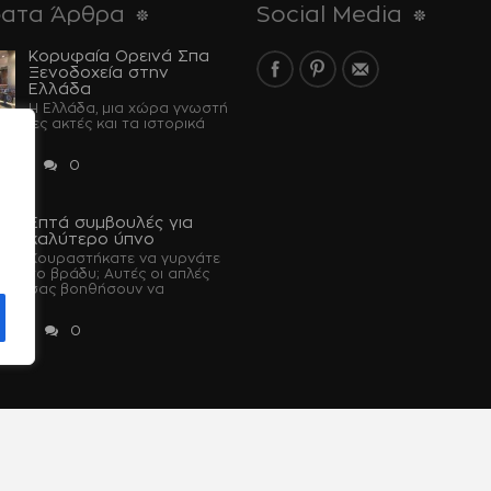
ατα Άρθρα
Social Media
Κορυφαία Ορεινά Σπα
Ξενοδοχεία στην
Ελλάδα
Η Ελλάδα, μια χώρα γνωστή
έραντες ακτές και τα ιστορικά
...
 2024
0
Επτά συμβουλές για
u
καλύτερο ύπνο
Κουραστήκατε να γυρνάτε
το βράδυ; Αυτές οι απλές
 θα σας βοηθήσουν να
 2023
0
wered by Shell-iT
Η Εταιρεία – Spa About