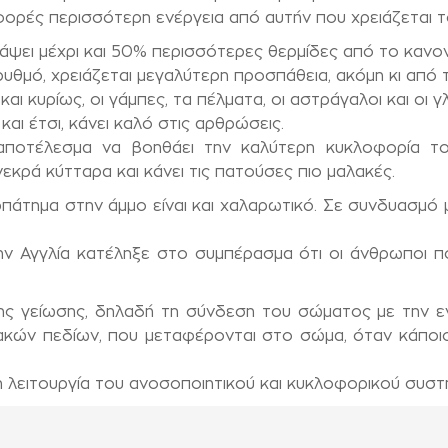
7 φορές περισσότερη ενέργεια από αυτήν που χρειάζεται
 κάψει μέχρι και 50% περισσότερες θερμίδες από το κανο
θμό, χρειάζεται μεγαλύτερη προσπάθεια, ακόμη κι από τ
ι κυρίως, οι γάμπες, τα πέλματα, οι αστράγαλοι και οι γλ
ι έτσι, κάνει καλό στις αρθρώσεις.
αποτέλεσμα να βοηθάει την καλύτερη κυκλοφορία του
εκρά κύτταρα και κάνει τις πατούσες πιο μαλακές.
πάτημα στην άμμο είναι και χαλαρωτικό. Σε συνδυασμό 
ην Αγγλία κατέληξε στο συμπέρασμα ότι οι άνθρωποι π
της γείωσης, δηλαδή τη σύνδεση του σώματος με την ενέ
ακών πεδίων, που μεταφέρονται στο σώμα, όταν κάποιο
η λειτουργία του ανοσοποιητικού και κυκλοφορικού συστ