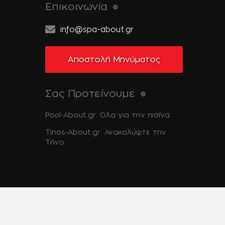
Επικοινωνία
info@spa-about.gr
Αποστολή Μηνύματος
Σας Προτείνουμε
Pool-About.gr: Όλα για την πισίνα
Tinos-About.gr: Ανακαλύψτε την
Τήνο
Επικοινωνία
Όροι Χρήσης
Πολιτική Απορρήτου