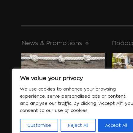
News & Promotions
Πρόσφ
για τις απ
μνημεία της,
We value your privacy
Ιαν 30
We use cookies to enhance your browsing
experience, serve personalised ads or content,
and analyse our traffic. By clicking "Accept All", yo
Ειδικές Προσφορές
consent to our use of cookies.
συμβουλές
Περισσότερα....
κοιμάστε...
Customise
Reject All
Accept All
Ιαν 06