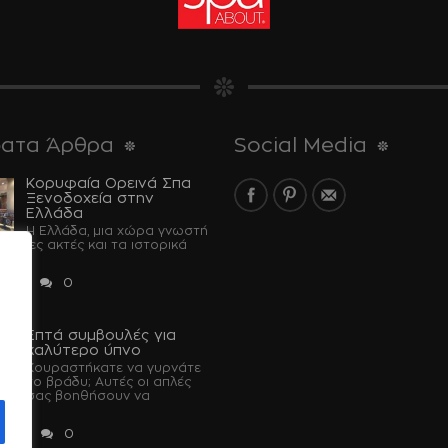
ατα Άρθρα
Social Media
Κορυφαία Ορεινά Σπα
Ξενοδοχεία στην
Ελλάδα
Η Ελλάδα, μια χώρα γνωστή
έραντες ακτές και τα ιστορικά
...
 2024
0
Επτά συμβουλές για
u
καλύτερο ύπνο
Κουραστήκατε να γυρνάτε
το βράδυ; Αυτές οι απλές
 θα σας βοηθήσουν να
 2023
0