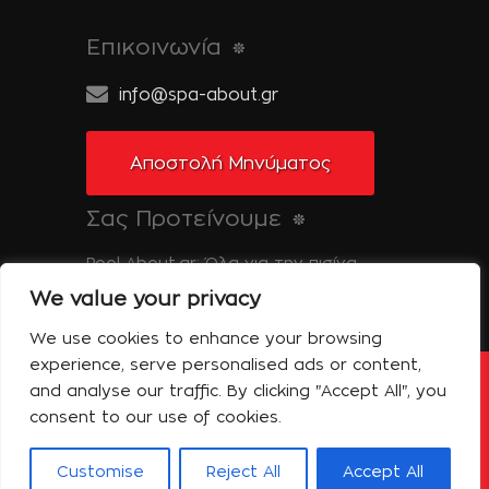
Επικοινωνία
info@spa-about.gr
Αποστολή Μηνύματος
Σας Προτείνουμε
Pool-About.gr: Όλα για την πισίνα
We value your privacy
Tinos-About.gr: Ανακαλύψτε την Τήνο
We use cookies to enhance your browsing
experience, serve personalised ads or content,
and analyse our traffic. By clicking "Accept All", you
Copyright © 2014 Spa About | All Rights
Reserved | Powered by Shell-iT
consent to our use of cookies.
Η Εταιρεία – Spa About
Επικοινωνία
Όροι Χρήσης
Πολιτική Απορρήτου
Customise
Reject All
Accept All