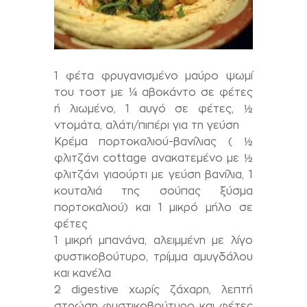
1 φέτα φρυγανισμένο μαύρο ψωμί
του τοστ με ¼ αβοκάντο σε φέτες
ή λιωμένο, 1 αυγό σε φέτες, ½
ντομάτα, αλάτι/πιπέρι για τη γεύση
Κρέμα πορτοκαλιού-βανίλιας ( ½
φλιτζάνι cottage ανακατεμένο με ½
φλιτζάνι γιαούρτι με γεύση βανίλια, 1
κουταλιά της σούπας ξύσμα
πορτοκαλιού) και 1 μικρό μήλο σε
φέτες
1 μικρή μπανάνα, αλειμμένη με λίγο
φυστικοβούτυρο, τρίμμα αμυγδάλου
και κανέλα
2 digestive χωρίς ζάχαρη, λεπτή
στρώση φυστικοβούτυρο και φέτες