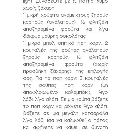
light. Συνοδέψτε με ½ ποτήρι χυμό
χωρίς ζάχαρη
1 μικρή χούφτα ανάμεικτους ξηρούς
καρπούς (ανάλατους), ½ φλιτζάνι
αποξηραμένα φρούτα και λίγα
δάκρυα μαύρης σοκολάτας
1 μικρό μπολ σπιτικό ποπ κορν, 2
κουταλιές της σούπας ανάλατους
ξηρούς καρπούς, ½ φλιτζάνι
αποξηραμένα φρούτα (χωρίς
προσθήκη ζάχαρης) της επιλογής
σας. Για το ποπ κορν: 3 κουταλιές
της σούπας ποπ κορν (μη
αποφλοιωμένο καλαμπόκι), λίγο
λάδι, λίγο αλάτι. Σε μια κούπα βάζετε
το ποπ κορν και ρίχνετε λίγο αλάτι.
Βάζετε σε μια μεγάλη κατσαρόλα
λίγο λάδι ίσα να καλυφθεί ο πάτος
και αφήνετε να κάψει σε δυνατή