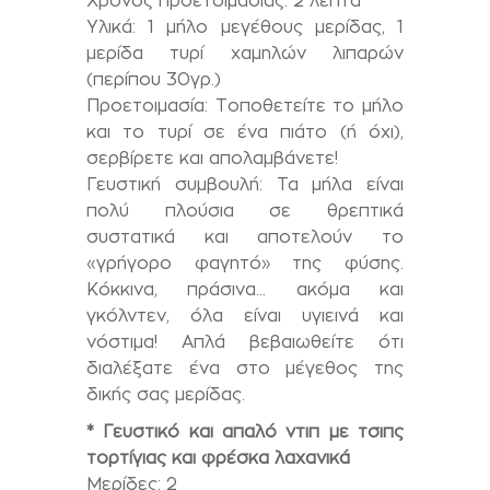
Χρόνος προετοιμασίας: 2 λεπτά
Υλικά: 1 μήλο μεγέθους μερίδας, 1
μερίδα τυρί χαμηλών λιπαρών
(περίπου 30γρ.)
Προετοιμασία: Τοποθετείτε το μήλο
και το τυρί σε ένα πιάτο (ή όχι),
σερβίρετε και απολαμβάνετε!
Γευστική συμβουλή: Τα μήλα είναι
πολύ πλούσια σε θρεπτικά
συστατικά και αποτελούν το
«γρήγορο φαγητό» της φύσης.
Κόκκινα, πράσινα… ακόμα και
γκόλντεν, όλα είναι υγιεινά και
νόστιμα! Απλά βεβαιωθείτε ότι
διαλέξατε ένα στο μέγεθος της
δικής σας μερίδας.
* Γευστικό και απαλό ντιπ με τσιπς
τορτίγιας και φρέσκα λαχανικά
Μερίδες: 2