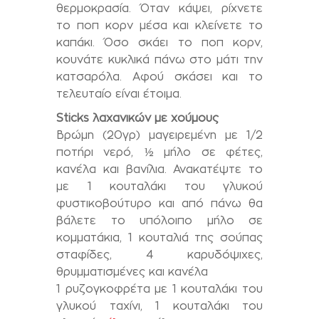
θερμοκρασία. Όταν κάψει, ρίχνετε
το ποπ κορν μέσα και κλείνετε το
καπάκι. Όσο σκάει το ποπ κορν,
κουνάτε κυκλικά πάνω στο μάτι την
κατσαρόλα. Αφού σκάσει και το
τελευταίο είναι έτοιμα.
Sticks λαχανικών με χούμους
Βρώμη (20γρ) μαγειρεμένη με 1/2
ποτήρι νερό, ½ μήλο σε φέτες,
κανέλα και βανίλια. Ανακατέψτε το
με 1 κουταλάκι του γλυκού
φυστικοβούτυρο και από πάνω θα
βάλετε το υπόλοιπο μήλο σε
κομματάκια, 1 κουταλιά της σούπας
σταφίδες, 4 καρυδόψιχες,
θρυμματισμένες και κανέλα
1 ρυζογκοφρέτα με 1 κουταλάκι του
γλυκού ταχίνι, 1 κουταλάκι του