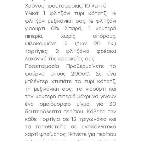
Χρόνος προετοιμασίας: 10 λεπτά
Υλικά: 1 φλιτζάνι τυρί κότατζ, ½
φλιτζάνι μεξικάνικη σος, ½ φλιτζάνι
γιαούρτι 0% λιπαρά, 1 καυτερή
πιπεριά, χωρίς σπόρους,
ψιλοκομμένη, 2 (των 20 εκ.)
τορτίγιες, 2 φλιτζάνια φρέσκα
λαχανικά της αρεσκείας σας
Προετοιμασία: Προθερμαίνετε το
φούρνο στους 200οC. Σε ένα
μπλέντερ χτυπάτε το τυρί κότατζ,
τη μεξικάνικη σος, το γιαούρτι και
την καυτερή πιπεριά μέχρι να γίνουν
ένα ομοιόμορφο μίγμα, για 30
δευτερόλεπτα περίπου. Κόβετε την
κάθε τορτίγια σε 12 τριγωνάκια και
τα τοποθετείτε σε αντικολλητικό
χαρτί ψησίματος. Ψήνετε για περίπου