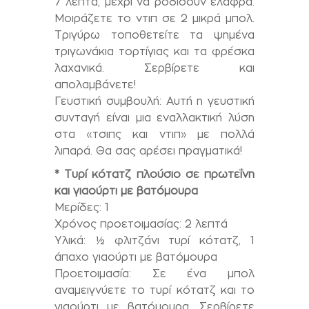
7 λεπτά, μέχρι να ροδίσουν ελαφρά.
Μοιράζετε το ντιπ σε 2 μικρά μπολ.
Τριγύρω τοποθετείτε τα ψημένα
τριγωνάκια τορτίγιας και τα φρέσκα
λαχανικά. Σερβίρετε και
απολαμβάνετε!
Γευστική συμβουλή: Αυτή η γευστική
συνταγή είναι μια εναλλακτική λύση
στα «τσιπς και ντιπ» με πολλά
λιπαρά. Θα σας αρέσει πραγματικά!
* Τυρί κότατζ πλούσιο σε πρωτεΐνη
και γιαούρτι με βατόμουρα
Μερίδες: 1
Χρόνος προετοιμασίας: 2 λεπτά
Υλικά: ½ φλιτζάνι τυρί κότατζ, 1
άπαχο γιαούρτι με βατόμουρα
Προετοιμασία: Σε ένα μπολ
αναμειγνύετε το τυρί κότατζ και το
γιαούρτι με βατόμουρα. Σερβίρετε