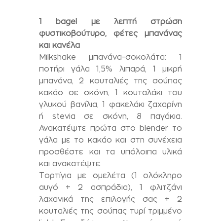
1 bagel με λεπτή στρώση
φυστικοβούτυρο, φέτες μπανάνας
και κανέλα
Milkshake μπανάνα-σοκολάτα: 1
ποτήρι γάλα 1,5% λιπαρά, 1 μικρή
μπανάνα, 2 κουταλιές της σούπας
κακάο σε σκόνη, 1 κουταλάκι του
γλυκού βανίλια, 1 φακελάκι ζαχαρίνη
ή stevia σε σκόνη, 8 παγάκια.
Ανακατέψτε πρώτα στο blender το
γάλα με το κακάο και στη συνέχεια
προσθέστε και τα υπόλοιπα υλικά
και ανακατέψτε.
Τορτίγια με ομελέτα (1 ολόκληρο
αυγό + 2 ασπράδια), 1 φλιτζάνι
λαχανικά της επιλογής σας + 2
κουταλιές της σούπας τυρί τριμμένο