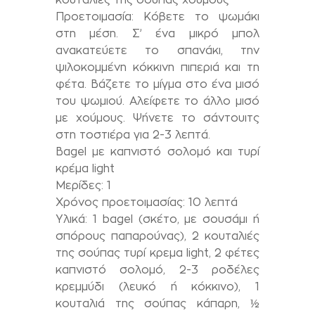
Προετοιμασία: Κόβετε το ψωμάκι
στη μέση. Σ’ ένα μικρό μπολ
ανακατεύετε το σπανάκι, την
ψιλοκομμένη κόκκινη πιπεριά και τη
φέτα. Βάζετε το μίγμα στο ένα μισό
του ψωμιού. Αλείφετε το άλλο μισό
με χούμους. Ψήνετε το σάντουιτς
στη τοστιέρα για 2-3 λεπτά.
Bagel με καπνιστό σολομό και τυρί
κρέμα light
Μερίδες: 1
Χρόνος προετοιμασίας: 10 λεπτά
Υλικά: 1 bagel (σκέτο, με σουσάμι ή
σπόρους παπαρούνας), 2 κουταλιές
της σούπας τυρί κρεμα light, 2 φέτες
καπνιστό σολομό, 2-3 ροδέλες
κρεμμύδι (λευκό ή κόκκινο), 1
κουταλιά της σούπας κάπαρη, ½