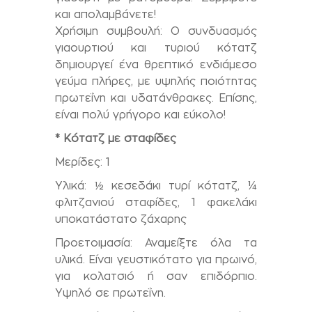
και απολαμβάνετε!
Χρήσιμη συμβουλή: Ο συνδυασμός
γιαουρτιού και τυριού κότατζ
δημιουργεί ένα θρεπτικό ενδιάμεσο
γεύμα πλήρες, με υψηλής ποιότητας
πρωτεΐνη και υδατάνθρακες. Επίσης,
είναι πολύ γρήγορο και εύκολο!
* Κότατζ με σταφίδες
Μερίδες: 1
Υλικά: ½ κεσεδάκι τυρί κότατζ, ¼
φλιτζανιού σταφίδες, 1 φακελάκι
υποκατάστατο ζάχαρης
Προετοιμασία: Αναμείξτε όλα τα
υλικά. Είναι γευστικότατο για πρωινό,
για κολατσιό ή σαν επιδόρπιο.
Υψηλό σε πρωτεΐνη.