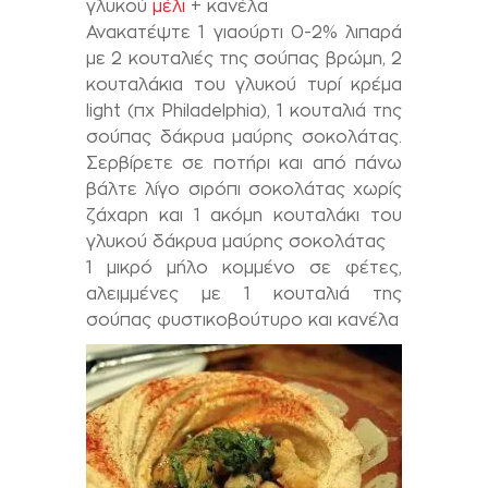
γλυκού
μέλι
+ κανέλα
Ανακατέψτε 1 γιαούρτι 0-2% λιπαρά
με 2 κουταλιές της σούπας βρώμη, 2
κουταλάκια του γλυκού τυρί κρέμα
light (πχ Philadelphia), 1 κουταλιά της
σούπας δάκρυα μαύρης σοκολάτας.
Σερβίρετε σε ποτήρι και από πάνω
βάλτε λίγο σιρόπι σοκολάτας χωρίς
ζάχαρη και 1 ακόμη κουταλάκι του
γλυκού δάκρυα μαύρης σοκολάτας
1 μικρό μήλο κομμένο σε φέτες,
αλειμμένες με 1 κουταλιά της
σούπας φυστικοβούτυρο και κανέλα