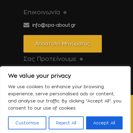
Επικοινωνία
info@spa-about.gr
Αποστολή Μηνύματος
Σας Προτείνουμε
Pool-About.gr: Όλα για την πισίνα
We value your privacy
Tinos-About.gr: Ανακαλύψτε την Τήνο
We use cookies to enhance your browsing
experience, serve personalised ads or content,
and analyse our traffic. By clicking "Accept All", you
Copyright © 2014 Spa About | All Rights
consent to our use of cookies.
Reserved | Powered by Shell-iT
Η Εταιρεία – Spa About
Επικοινωνία
Customise
Reject All
Accept All
Όροι Χρήσης
Πολιτική Απορρήτου