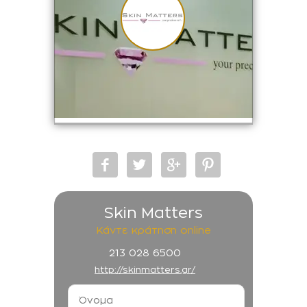
Skin Matters
Κάντε κράτηση online
213 028 6500
http://skinmatters.gr/