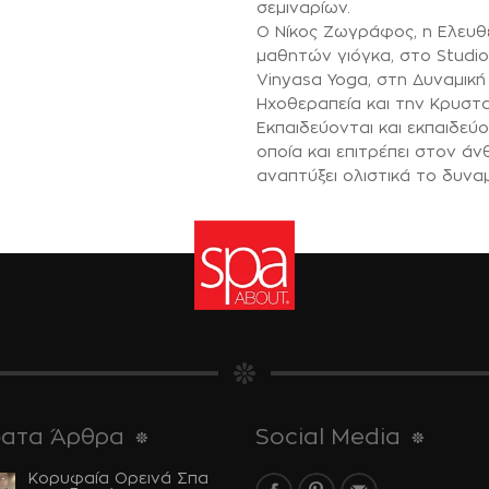
σεμιναρίων.
Ο Νίκος Ζωγράφος, η Ελευθ
μαθητών γιόγκα, στο Studio
Vinyasa Yoga, στη Δυναμική
Ηχοθεραπεία και την Κρυστ
Εκπαιδεύονται και εκπαιδεύ
οποία και επιτρέπει στον ά
αναπτύξει ολιστικά το δυναμ
ατα Άρθρα
Social Media
Κορυφαία Ορεινά Σπα