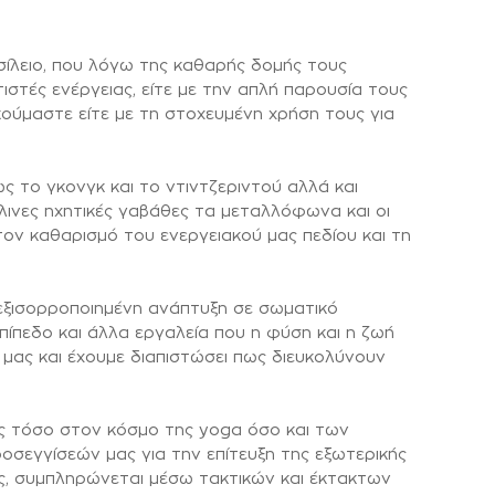
σίλειο, που λόγω της καθαρής δομής τους
στές ενέργειας, είτε με την απλή παρουσία τους
ούμαστε είτε με τη στοχευμένη χρήση τους για
ς το γκονγκ και το ντιντζεριντού αλλά και
λινες ηχητικές γαβάθες τα μεταλλόφωνα και οι
τον καθαρισμό του ενεργειακού μας πεδίου και τη
εξισορροποιημένη ανάπτυξη σε σωματικό
επίπεδο και άλλα εργαλεία που η φύση και η ζωή
μας και έχουμε διαπιστώσει πως διευκολύνουν
ς τόσο στον κόσμο της yoga όσο και των
σεγγίσεών μας για την επίτευξη της εξωτερικής
ας, συμπληρώνεται μέσω τακτικών και έκτακτων