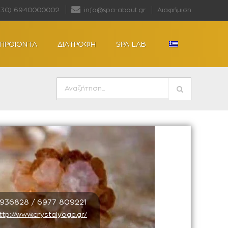
+30) 6940000002
info@spa-about.gr
Διαφήμιση
ΠΡΟΙΟΝΤΑ
ΔΙΑΤΡΟΦΗ
SPA LAB
9936828 / 6977 809221
ttp://www.crystalyoga.gr/