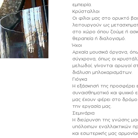
εμπειρία.
Κρύσταλλοι
Οι φίλοι μας στο ορυκτό βα
λειτουργούν ως μετασχηματι
στο χώρο όπου ζούμε ή ασκ
θεραπεία ή διαλογισμό.
Ήχοι
Αρχαία μουσικά όργανα, όπω
σύγχρονα, όπως οι κρυστάλ
μελωδοί, γίνονται αρωγοί σ
διάλυση μπλοκαρισμάτων.
Γιόγκα
Η εξάσκησή της προσφέρει 
συναισθηματικό και ψυχικό 
μας έχουν φέρει στο δρόμο 
την εργασία μας.
Σεμινάρια
Η διεύρυνση της γνώσης μα
υπόλοιπων εναλλακτικών προ
και εσωτερικής μας αρμονί