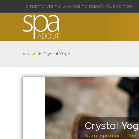
Τα πάντα για το SPA και τα παρελκόμενα του…
Αρχική
Crystal Yoga
Crystal Yo
Κάντε κράτηση online