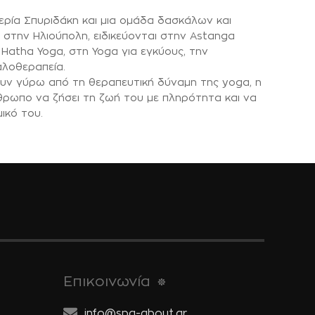
ερία Σπυριδάκη και μια ομάδα δασκάλων και
 στην Ηλιούπολη, ειδικεύονται σ
την Αstanga
 Hatha Yoga, στη Yoga για εγκύους, την
αλοθεραπεία.
ουν γύρω από τη θεραπευτική δύναμη της yoga, η
νθρωπο να ζήσει τη ζωή του με πληρότητα και να
ικό του.
Επικοινωνία
info@spa-about.gr