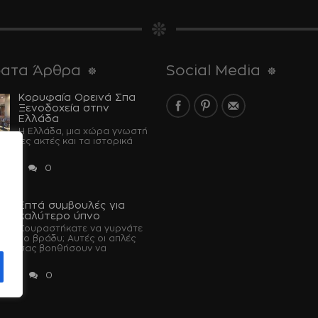
ατα Άρθρα
Social Media
Κορυφαία Ορεινά Σπα
Ξενοδοχεία στην
Ελλάδα
Η Ελλάδα, μια χώρα γνωστή
έραντες ακτές και τα ιστορικά
...
 2024
0
Επτά συμβουλές για
u
καλύτερο ύπνο
Κουραστήκατε να γυρνάτε
το βράδυ; Αυτές οι απλές
 θα σας βοηθήσουν να
 2023
0