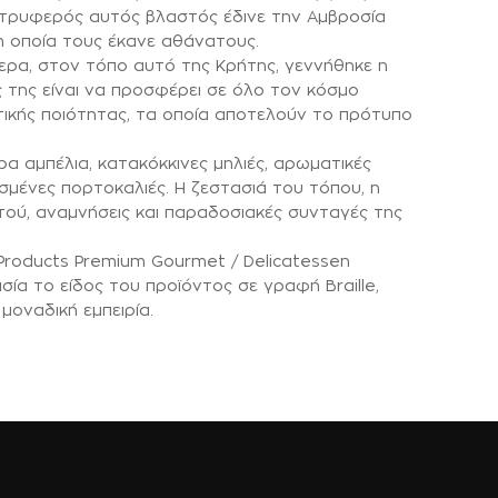
τρυφερός αυτός βλαστός έδινε την Αμβροσία
 οποία τους έκανε αθάνατους.
ερα, στον τόπο αυτό της Κρήτης, γεννήθηκε η
 της είναι να προσφέρει σε όλο τον κόσμο
τικής ποιότητας, τα οποία αποτελούν το πρότυπο
α αμπέλια, κατακόκκινες μηλιές, αρωματικές
θισμένες πορτοκαλιές. Η ζεστασιά του τόπου, η
τού, αναμνήσεις και παραδοσιακές συνταγές της
Products Premium Gourmet / Delicatessen
ία το είδος του προϊόντος σε γραφή Βraille,
μοναδική εμπειρία.