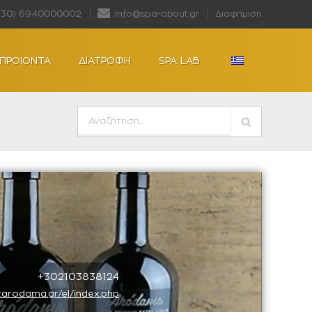
+30) 6940000002
info@spa-about.gr
Διαφήμιση
ΠΡΟΙΟΝΤΑ
ΔΙΑΤΡΟΦΗ
SPA LAB
+302103838124
.arodama.gr/el/index.php