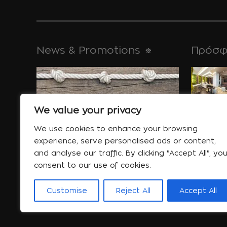
News & Promotions
Πρόσφ
για τις απ
μνημεία της,
We value your privacy
Ιαν 30
We use cookies to enhance your browsing
experience, serve personalised ads or content,
and analyse our traffic. By clicking "Accept All", yo
Ειδικές Προσφορές
consent to our use of cookies.
συμβουλές
Περισσότερα....
κοιμάστε...
Customise
Reject All
Accept All
Ιαν 06