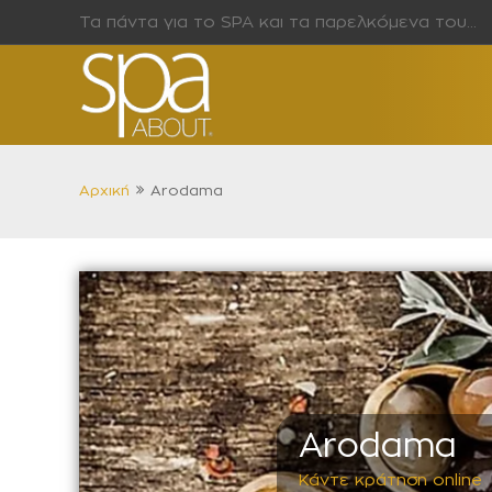
Τα πάντα για το SPA και τα παρελκόμενα του…
Αρχική
Arodama
Arodama
Κάντε κράτηση online