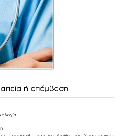
εραπεία ή επέμβαση
χολογία
ση
ής, Επανορθωτικής και Αισθητικής Χειρουργικής