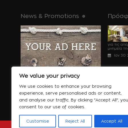
News & Promotions
Πρόσφ
για τις απ
μνημεία της,
Ιαν 30
We value your privacy
Ειδικές Προσφορές
We use cookies to enhance your browsing
συμβουλές
Περισσότερα....
κοιμάστε...
experience, serve personalised ads or content,
Ιαν 06
and analyse our traffic. By clicking "Accept All", yo
consent to our use of cookies.
Customise
Reject All
Accept All