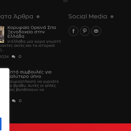
ατα Άρθρα
Social Media
Κορυφαία Ορεινά Σπα
Ξενοδοχεία στην
Ελλάδα
Η Ελλάδα, μια χώρα γνωστή
έραντες ακτές και τα ιστορικά
...
 2024
0
Επτά συμβουλές για
καλύτερο ύπνο
Κουραστήκατε να γυρνάτε
το βράδυ; Αυτές οι απλές
 θα σας βοηθήσουν να
 2023
0
u