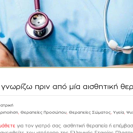
α γνωρίζω πριν από μία αισθητική θ
Ιατρική
,
,
,
,
εριποίηση
Θεραπείες Προσώπου
Θεραπείες Σώματος
Υγεία
Ψυ
 μάθετε
για τον γιατρό σας. αισθητική θεραπεία ή επέμβα
σκεφθείτε τον ιστότοπο της Ελληνικής Εταιρίας Πλαστικ