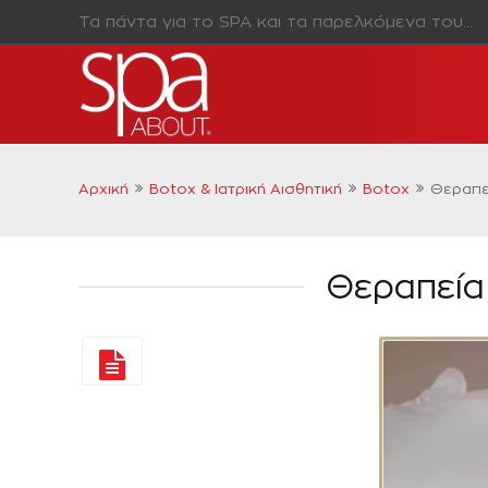
Τα πάντα για το SPA και τα παρελκόμενα του…
Αρχική
Botox & Ιατρική Αισθητική
Botox
Θεραπεί
Θεραπεία 