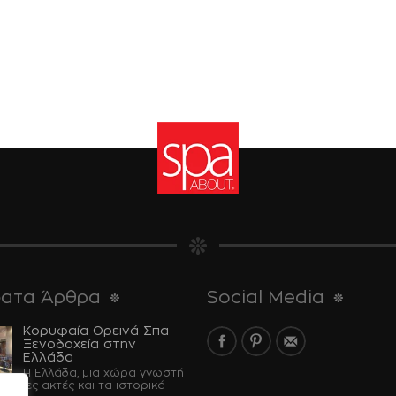
ατα Άρθρα
Social Media
Κορυφαία Ορεινά Σπα
Ξενοδοχεία στην
Ελλάδα
Η Ελλάδα, μια χώρα γνωστή
έραντες ακτές και τα ιστορικά