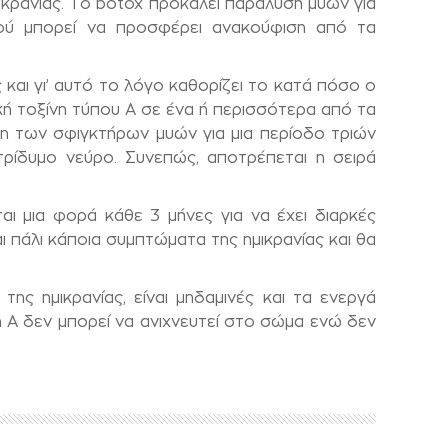
ικρανίας. Το botox προκαλεί παράλυση μυών για
ού μπορεί να προσφέρει ανακούφιση από τα
αι γι’ αυτό το λόγο καθορίζει το κατά πόσο ο
ική τοξίνη τύπου Α σε ένα ή περισσότερα από τα
η των σφιγκτήρων μυών για μια περίοδο τριών
ρίδυμο νεύρο. Συνεπώς, αποτρέπεται η σειρά
ι μια φορά κάθε 3 μήνες για να έχει διαρκές
 πάλι κάποια συμπτώματα της ημικρανίας και θα
ης ημικρανίας, είναι μηδαμινές και τα ενεργά
νη Α δεν μπορεί να ανιχνευτεί στο σώμα ενώ δεν