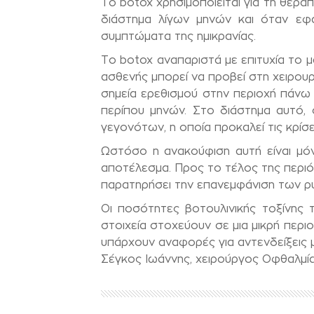
Το botox χρησιμοποιείται για τη θερα
διάστημα λίγων μηνών και όταν εφ
συμπτώματα της ημικρανίας.
Το botox αναπαριστά με επιτυχία το 
ασθενής μπορεί να προβεί στη χειρουρ
σημεία ερεθισμού στην περιοχή πάνω
περίπου μηνών. Στο διάστημα αυτό,
γεγονότων, η οποία προκαλεί τις κρίσει
Ωστόσο η ανακούφιση αυτή είναι μόν
αποτέλεσμα. Προς το τέλος της περιόδ
παρατηρήσει την επανεμφάνιση των ρ
Οι ποσότητες βοτουλινικής τοξίνης τ
στοιχεία στοχεύουν σε μια μικρή περι
υπάρχουν αναφορές για αντενδείξεις 
Σέγκος Ιωάννης, χειρούργος Οφθαλμί