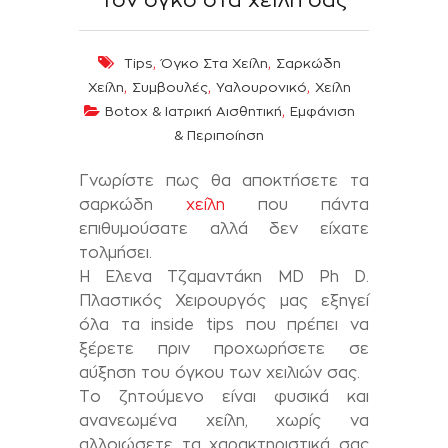
,
,
Tips
Όγκο Στα Χείλη
Σαρκώδη
,
,
,
Χείλη
Συμβουλές
Υαλουρονικό
Χείλη
,
Botox & Ιατρική Αισθητική
Εμφάνιση
& Περιποίηση
Γνωρίστε πως θα αποκτήσετε τα
σαρκώδη
χείλη
που πάντα
επιθυμούσατε αλλά δεν είχατε
τολμήσει.
Η Eλενα Τζαμαντάκη MD Ph D.
Πλαστικός Χειρουργός μας εξηγεί
όλα τα inside tips που πρέπει να
ξέρετε πριν προχωρήσετε σε
αύξηση του όγκου των χειλιών σας.
Το ζητούμενο είναι φυσικά και
ανανεωμένα χείλη, χωρίς να
αλλοιώσετε τα χαρακτηριστικά σας