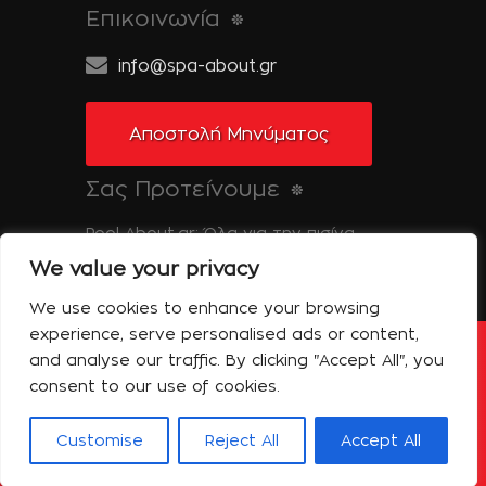
Επικοινωνία
info@spa-about.gr
Αποστολή Μηνύματος
Σας Προτείνουμε
Pool-About.gr: Όλα για την πισίνα
We value your privacy
Tinos-About.gr: Ανακαλύψτε την Τήνο
We use cookies to enhance your browsing
experience, serve personalised ads or content,
and analyse our traffic. By clicking "Accept All", you
Copyright © 2014 Spa About | All Rights
Reserved | Powered by Shell-iT
consent to our use of cookies.
Η Εταιρεία – Spa About
Επικοινωνία
Όροι Χρήσης
Πολιτική Απορρήτου
Customise
Reject All
Accept All